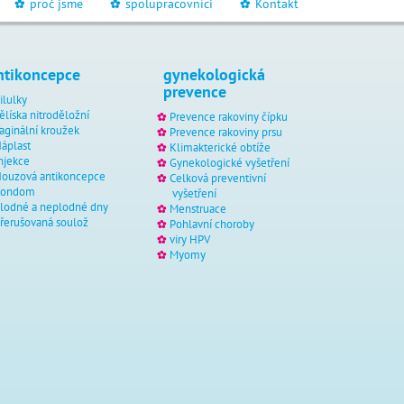
proč jsme
spolupracovníci
Kontakt
_
_
_
ntikoncepce
gynekologická
prevence
ilulky
ělíska nitroděložní
Prevence rakoviny čípku
aginální kroužek
Prevence rakoviny prsu
áplast
Klimakterické obtíže
njekce
Gynekologické vyšetření
ouzová antikoncepce
Celková preventivní
Kondom
vyšetření
lodné a neplodné dny
Menstruace
řerušovaná soulož
Pohlavní choroby
viry HPV
Myomy