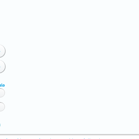
y
y
slo