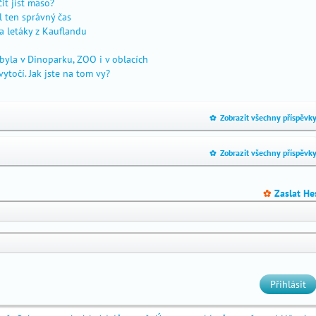
it jíst maso?
l ten správný čas
 a letáky z Kauflandu
byla v Dinoparku, ZOO i v oblacích
vytočí. Jak jste na tom vy?
Zobrazit všechny příspěvk
_
Zobrazit všechny příspěvk
_
Zaslat He
_
Přihlásit