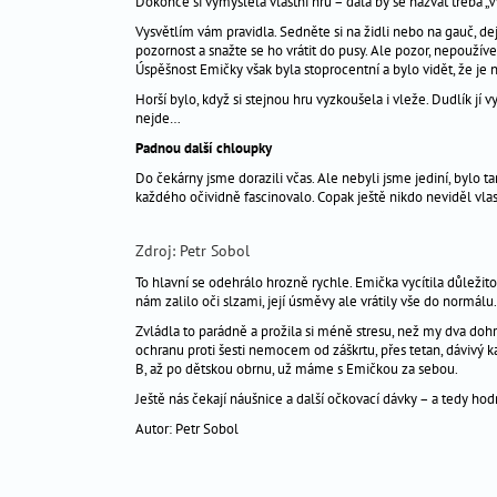
problémy
Dokonce si vymyslela vlastní hru – dala by se nazvat třeba „Vy
s
Vysvětlím vám pravidla. Sedněte si na židli nebo na gauč, d
otěhotněním
pozornost a snažte se ho vrátit do pusy. Ale pozor, nepoužíve
Úspěšnost Emičky však byla stoprocentní a bylo vidět, že je 
výpočet
Horší bylo, když si stejnou hru vyzkoušela i vleže. Dudlík jí 
termínů
nejde…
výživa
Padnou další chloupky
v
Do čekárny jsme dorazili včas. Ale nebyli jsme jediní, bylo ta
těhotenství
každého očividně fascinovalo. Copak ještě nikdo neviděl vlas
chronická
onemocnění
Zdroj: Petr Sobol
a
To hlavní se odehrálo hrozně rychle. Emička vycítila důležitos
těhotenství
nám zalilo oči slzami, její úsměvy ale vrátily vše do normálu.
náhradní
Zvládla to parádně a prožila si méně stresu, než my dva do
mateřství
ochranu proti šesti nemocem od záškrtu, přes tetan, dávivý
životní
B, až po dětskou obrnu, už máme s Emičkou za sebou.
styl
Ještě nás čekají náušnice a další očkovací dávky – a tedy h
sex
Autor: Petr Sobol
a
vztahy