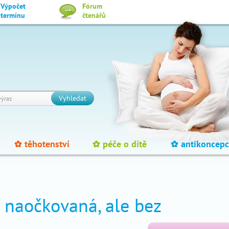
Výpočet
Fórum
termínu
čtenářů
Vyhledat
těhotenství
péče o dítě
antikoncepc
_
_
_
e naočkovaná, ale bez