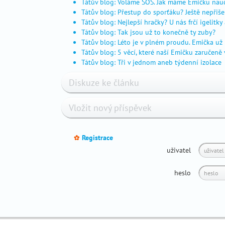
Tátův blog: Voláme SOS. Jak máme Emičku nauč
v
Tátův blog: Přestup do sporťáku? Ještě nepřiše
mateřství
Tátův blog: Nejlepší hračky? U nás frčí igelitky
Tátův blog: Tak jsou už to konečně ty zuby?
Tátův blog: Léto je v plném proudu. Emička už 
Tátův blog: 5 věcí, které naší Emičku zaručeně 
Tátův blog: Tři v jednom aneb týdenní izolace
Diskuze ke článku
Vložit nový příspěvek
Registrace
_
uživatel
heslo