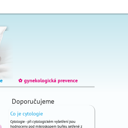
e
gynekologická prevence
_
Doporučujeme
Co je cytologie
Cytologie - při cytologickém vyšetření jsou
hodnoceny pod mikroskopem buňky, setřené z