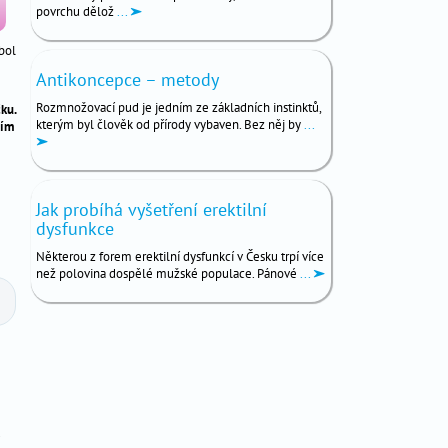
povrchu dělož
...
bol
Antikoncepce – metody
Rozmnožovací pud je jedním ze základních instinktů,
ku.
kterým byl člověk od přírody vybaven. Bez něj by
...
tím
Jak probíhá vyšetření erektilní
dysfunkce
Některou z forem erektilní dysfunkcí v Česku trpí více
než polovina dospělé mužské populace. Pánové
...