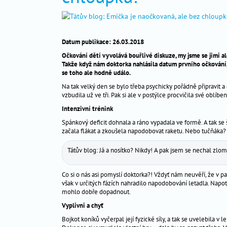
těhotenství
_
péče
_
Datum publikace: 26.03.2018
o
dítě
Očkování dětí vyvolává bouřlivé diskuze, my jsme se jimi al
Takže když nám doktorka nahlásila datum prvního očkování, 
se toho ale hodně událo.
antikoncepce
_
Na tak velký den se bylo třeba psychicky pořádně připravit a 
vzbudila už ve tři. Pak si ale v postýlce procvičila své oblíben
gynekologická
_
Intenzivní trénink
prevence
Spánkový deficit dohnala a ráno vypadala ve formě. A tak se 
začala flákat a zkoušela napodobovat raketu. Nebo tučňáka?
Nejčtenější
Tátův blog: Já a nosítko? Nikdy! A pak jsem se nechal zlom
dotazy
Co si o nás asi pomyslí doktorka?! Vždyť nám neuvěří, že v pa
odborníkům
však v určitých fázích nahradilo napodobování letadla. Napotře
aktuality
mohlo dobře dopadnout.
hitparáda
Vyplivni a chyť
jmen
Bojkot koníků vyčerpal její fyzické síly, a tak se uvelebila 