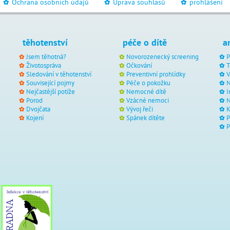
Ochrana osobních údajů
Úprava souhlasů
prohlášení
_
_
_
těhotenství
péče o dítě
a
Jsem těhotná?
Novorozenecký screening
P
Životospráva
Očkování
T
Sledování v těhotenství
Preventivní prohlídky
V
Související pojmy
Péče o pokožku
N
Nejčastější potíže
Nemocné dítě
I
Porod
Vzácné nemoci
N
Dvojčata
Vývoj řeči
Kojení
Spánek dítěte
P
P