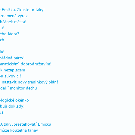
e Emičku. Zkuste to taky!
o znamená výraz
občánek města!
du!
ého Jágra?
ech
da!
ořádná párty!
ramatickým) dobrodružstvím!
e k nezaplacení
u slivovici!
 nastavit nový tréninkový plán!
„udeří“ monitor dechu
nologické okénko
ebují doklady!
us!
 A taky „přestěhovat“ Emičku
omůže kouzelná lahev