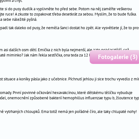
plivni a chyť.“
ejte si do pusy dudlík a vyplivněte ho před sebe. Potom na něj zaměřte veškerou
jte ruce! A zkuste to zopakovat třeba desetkrát za sebou. Myslím, že to bude fuška.
na sebe náležité pyšná.
vypadl tak daleko od pusy, že neměla šanci dostat ho zpět. Ale vysvětlete jí, že to pro
m asi dalších osm dětí. Emička z nich byla nejmenší, ale zato nejvlasatější, což
até miminko? Jak nám řekla sestřička, ona teda za 12 let v ordinaci ne!
Fotogalerie (3)
t situace a koníky pásla jako z učebnice. Píchnutí jehlou ji sice trochu vyvedlo z mí
hromady. První povinné očkování hexavakcínou, které dětskému tělíčku vybuduje
 kašel, onemocnění způsobené bakterií hemophillus influenzae typu b, žloutence ty
odně vytrhaných chloupků. Ema totiž nemá jen pořádné číro, ale taky chlupaté nohy!