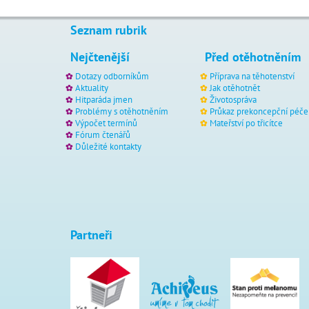
Seznam rubrik
Nejčtenější
Před otěhotněním
Dotazy odborníkům
Příprava na těhotenství
Aktuality
Jak otěhotnět
Hitparáda jmen
Životospráva
Problémy s otěhotněním
Průkaz prekoncepční péče
Výpočet termínů
Mateřství po třicítce
Fórum čtenářů
Důležité kontakty
Partneři