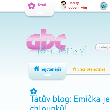
Dotazy
_
Úvod
odborníkům
Vyhledat
Dotazy
_
odborníkům
Výpočet
_
termínu
Fórum
_
čtenářů
nejčtenější
chci otěhotnět
_
nejčtenější
_
Tátův blog: Emička j
chci
_
otěhotnět
chloupků!