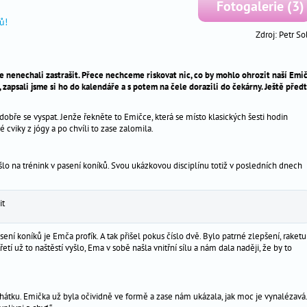
Fotogalerie (3)
Zdroj: Petr So
e nenechali zastrašit. Přece nechceme riskovat nic, co by mohlo ohrozit naší Emič
zapsali jsme si ho do kalendáře a s potem na čele dorazili do čekárny. Ještě před
dobře se vyspat. Jenže řekněte to Emičce, která se místo klasických šesti hodin
é cviky z jógy a po chvíli to zase zalomila.
šlo na trénink v pasení koníků. Svou ukázkovou disciplínu totiž v posledních dnech
it
sení koníků je Emča profík. A tak přišel pokus číslo dvě. Bylo patrné zlepšení, raketu
tí už to naštěstí vyšlo, Ema v sobě našla vnitřní sílu a nám dala naději, že by to
v lehátku. Emička už byla očividně ve formě a zase nám ukázala, jak moc je vynalézavá.