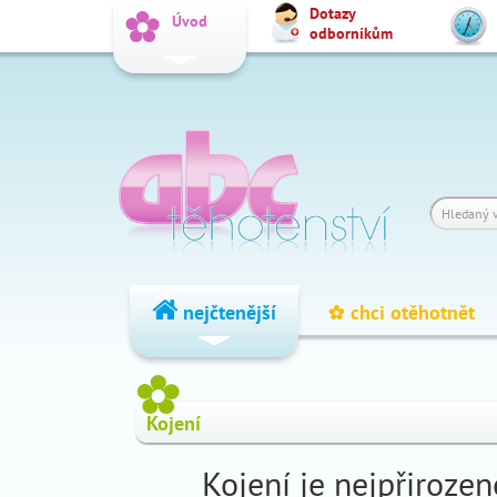
Dotazy
_
Úvod
odborníkům
Vyhledat
Dotazy
_
odborníkům
Výpočet
_
termínu
Fórum
_
čtenářů
nejčtenější
chci otěhotnět
_
_
nejčtenější
Kojení
chci
_
otěhotnět
Kojení je nejpřiroze