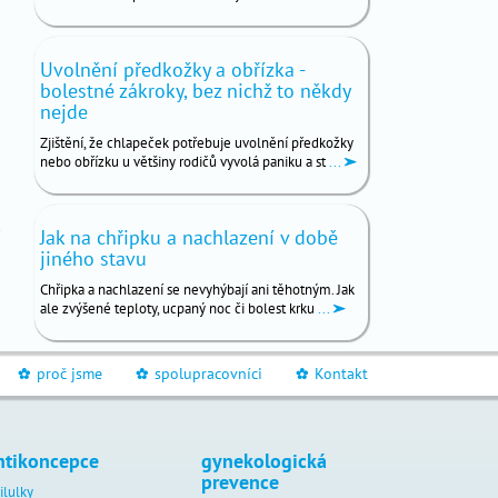
Uvolnění předkožky a obřízka -
bolestné zákroky, bez nichž to někdy
nejde
Zjištění, že chlapeček potřebuje uvolnění předkožky
nebo obřízku u většiny rodičů vyvolá paniku a st
...
Jak na chřipku a nachlazení v době
jiného stavu
Chřipka a nachlazení se nevyhýbají ani těhotným. Jak
ale zvýšené teploty, ucpaný noc či bolest krku
...
proč jsme
spolupracovníci
Kontakt
_
_
_
ntikoncepce
gynekologická
prevence
ilulky