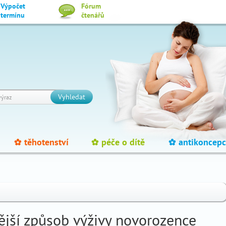
Výpočet
Fórum
termínu
čtenářů
Vyhledat
těhotenství
péče o dítě
antikoncepc
_
_
_
nější způsob výživy novorozence