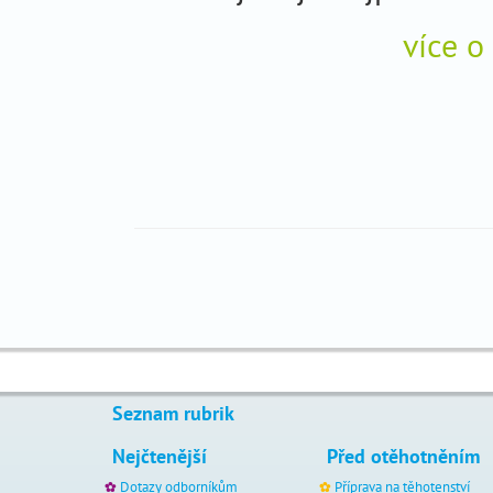
těhotenství
_
více o
péče
_
o
dítě
antikoncepce
_
gynekologická
_
prevence
Péče
o
dítě
Seznam rubrik
novorozenecký
screening
Nejčtenější
Před otěhotněním
kojení
Dotazy odborníkům
Příprava na těhotenství