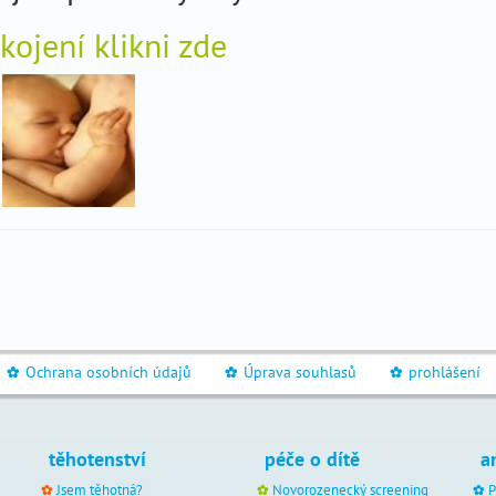
 kojení klikni zde
Ochrana osobních údajů
Úprava souhlasů
prohlášení
_
_
_
těhotenství
péče o dítě
a
Jsem těhotná?
Novorozenecký screening
P