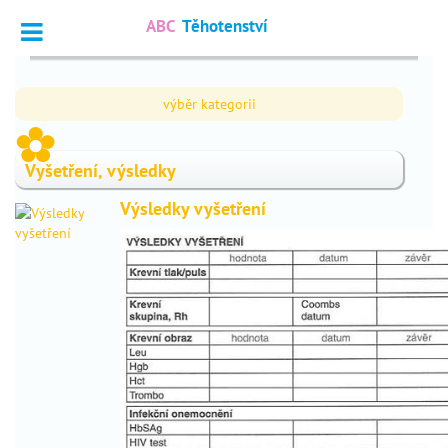
ABC
Těhotenství
Vyhledat
výběr kategorii
Dotazy
_
_
odborníkům
Vyšetření, výsledky
Výpočet
_
termínu
Výsledky vyšetření
Fórum
_
čtenářů
nejčtenější
chci
_
otěhotnět
těhotenství
_