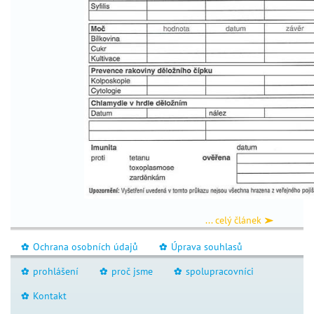
péče
_
o
dítě
antikoncepce
_
gynekologická
_
prevence
Chci
otěhotnět
příprava
na
... celý článek
těhotenství
jak
Ochrana osobních údajů
Úprava souhlasů
_
_
otěhotnět
prohlášení
proč jsme
spolupracovníci
_
_
_
životospráva
průkaz
Kontakt
_
prekoncepční