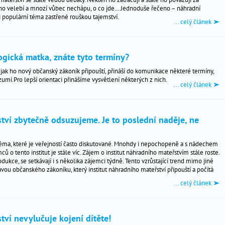
 ho velebí a mnozí vůbec nechápu, o co jde… Jednoduše řečeno – náhradní
i populární téma zastřené rouškou tajemství.
... celý článek
ogická matka, znáte tyto termíny?
 jak ho nový občanský zákoník připouští, přináší do komunikace některé termíny,
zumí.Pro lepší orientaci přinášíme vysvětlení některých z nich.
... celý článek
tví zbytečně odsuzujeme. Je to poslední naděje, ne
téma, které je veřejností často diskutované. Mnohdy i nepochopeně a s nádechem
ců o tento institut je stále víc. Zájem o institut náhradního mateřstvím stále roste.
odukce, se setkávají i s několika zájemci týdně. Tento vzrůstající trend mimo jiné
ravou občanského zákoníku, který institut náhradního mateřství připouští a počítá
... celý článek
tví nevylučuje kojení dítěte!