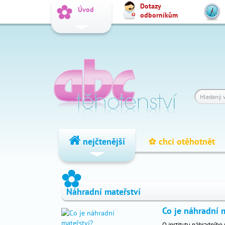
Dotazy
_
Úvod
odborníkům
Vyhledat
Dotazy
_
odborníkům
Výpočet
_
termínu
Fórum
_
čtenářů
nejčtenější
chci otěhotnět
_
_
nejčtenější
Náhradní mateřství
chci
_
Co je náhradní 
otěhotnět
O institutu náhradního 