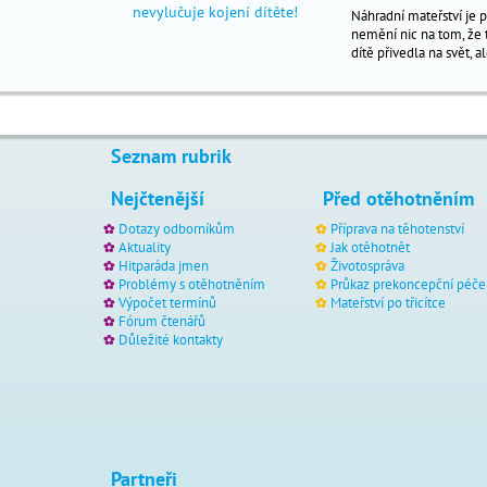
problémy
Náhradní mateřství je 
s
nemění nic na tom, že t
otěhotněním
dítě přivedla na svět, 
výpočet
termínů
výživa
Seznam rubrik
v
těhotenství
Nejčtenější
Před otěhotněním
chronická
Dotazy odborníkům
Příprava na těhotenství
onemocnění
Aktuality
Jak otěhotnět
a
Hitparáda jmen
Životospráva
těhotenství
Problémy s otěhotněním
Průkaz prekoncepční péče
Výpočet termínů
Mateřství po třicítce
náhradní
Fórum čtenářů
mateřství
Důležité kontakty
životní
styl
sex
a
vztahy
Partneři