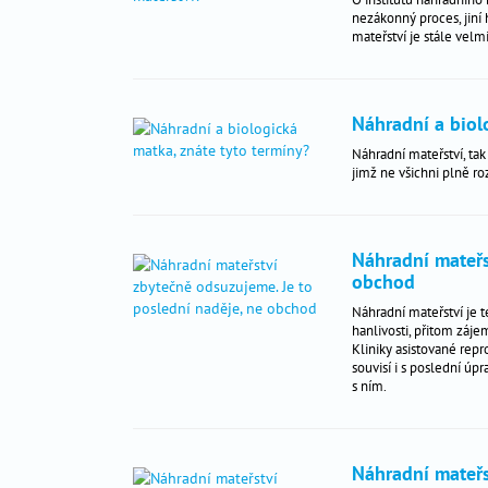
nezákonný proces, jiní
těhotenství
_
mateřství je stále velm
péče
_
o
dítě
Náhradní a biol
Náhradní mateřství, tak
jimž ne všichni plně ro
antikoncepce
_
gynekologická
_
prevence
Náhradní mateřs
obchod
Náhradní mateřství je 
Nejčtenější
hanlivosti, přitom zájem
Kliniky asistované repr
dotazy
souvisí i s poslední úp
odborníkům
s ním.
aktuality
hitparáda
jmen
Náhradní mateřs