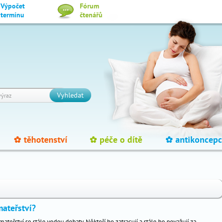
Výpočet
Fórum
termínu
čtenářů
Vyhledat
těhotenství
péče o dítě
antikoncepc
_
_
_
mateřství?
mateřství se stále vedou debaty. Někteří ho zatracují a stále ho považují za