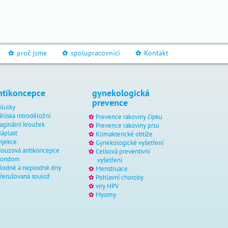
proč jsme
spolupracovníci
Kontakt
_
_
_
ntikoncepce
gynekologická
prevence
ilulky
ělíska nitroděložní
Prevence rakoviny čípku
aginální kroužek
Prevence rakoviny prsu
áplast
Klimakterické obtíže
njekce
Gynekologické vyšetření
ouzová antikoncepce
Celková preventivní
Kondom
vyšetření
lodné a neplodné dny
Menstruace
řerušovaná soulož
Pohlavní choroby
viry HPV
Myomy