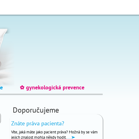
e
gynekologická prevence
_
Doporučujeme
Znáte práva pacienta?
Víte, jaká máte jako pacient práva? Možná by se vám
jejich znalost mohla někdy hodit.
...