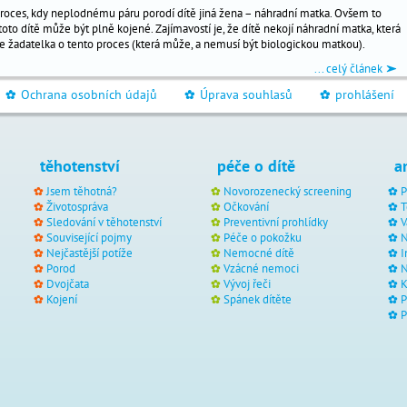
proces, kdy neplodnému páru porodí dítě jiná žena – náhradní matka. Ovšem to
oto dítě může být plně kojené. Zajímavostí je, že dítě nekojí náhradní matka, která
ale žadatelka o tento proces (která může, a nemusí být biologickou matkou).
... celý článek
Ochrana osobních údajů
Úprava souhlasů
prohlášení
_
_
_
těhotenství
péče o dítě
a
Jsem těhotná?
Novorozenecký screening
P
Životospráva
Očkování
T
Sledování v těhotenství
Preventivní prohlídky
V
Související pojmy
Péče o pokožku
N
Nejčastější potíže
Nemocné dítě
I
Porod
Vzácné nemoci
N
Dvojčata
Vývoj řeči
Kojení
Spánek dítěte
P
P