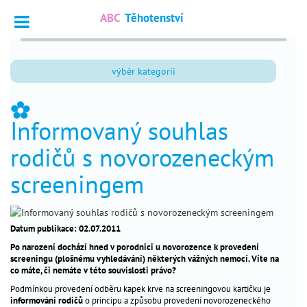
ABC
Těhotenství
Vyhledat
výběr kategorii
Dotazy
_
odborníkům
_
Informovaný souhlas
Výpočet
_
termínu
rodičů s novorozeneckým
Fórum
_
screeningem
čtenářů
nejčtenější
Datum publikace: 02.07.2011
Po narození dochází hned v porodnici u novorozence k provedení
chci
_
screeningu (plošnému vyhledávání) některých vážných nemocí. Víte na
otěhotnět
co máte, či nemáte v této souvislosti právo?
Podmínkou provedení odběru kapek krve na screeningovou kartičku je
těhotenství
_
informování rodičů
o principu a způsobu provedení novorozeneckého