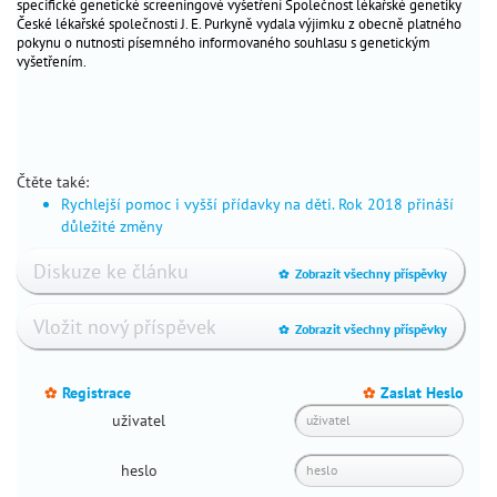
specifické genetické screeningové vyšetření Společnost lékařské genetiky
termínů
České lékařské společnosti J. E. Purkyně vydala výjimku z obecně platného
pokynu o nutnosti písemného informovaného souhlasu s genetickým
výživa
vyšetřením.
v
těhotenství
chronická
onemocnění
a
Čtěte také:
těhotenství
Rychlejší pomoc i vyšší přídavky na děti. Rok 2018 přináší
důležité změny
náhradní
mateřství
Diskuze ke článku
Zobrazit všechny příspěvky
_
životní
styl
Vložit nový příspěvek
Zobrazit všechny příspěvky
_
sex
a
vztahy
Registrace
Zaslat Heslo
_
_
fórum
uživatel
čtenářů
heslo
skutečné