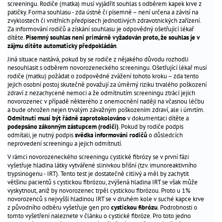
screeningu. Rodiče (matka) musí vyjádřit souhlas s odběrem kapek krve z
péče
_
patičky. Forma souhlasu - zda ústně či písemně – není určena a závisí na
o
zvyklostech či vnitřních předpisech jednotlivých zdravotnických zařízení.
Za informování rodičů a získání souhlasu je odpovědný ošetřující lékař
dítě
dítěte.
Písemný souhlas není primárně vyžadován proto, že souhlas je v
zájmu dítěte automaticky předpokládán
.
antikoncepce
_
Jiná situace nastává, pokud by se rodiče z nějakého důvodu rozhodli
nesouhlasit s odběrem novorozeneckého screeningu. Ošetřující lékař musí
gynekologická
_
rodiče (matku) požádat o zodpovědné zvážení tohoto kroku – zda tento
prevence
jejich osobní postoj skutečně považují za úměrný riziku trvalého poškození
zdraví z nezachycené nemoci a že odmítnutím screeningu ztrácí jejich
novorozenec v případě některého z onemocnění naději na včasnou léčbu
Nejčtenější
a bude ohrožen nejen trvalým závažným poškozením zdraví, ale i úmrtím.
Odmítnutí musí být řádně
zaprotokolováno
v dokumentaci dítěte a
dotazy
podepsáno zákonným zástupcem (rodiči)
. Pokud by rodiče podpis
odborníkům
odmítali, je nutný podpis
svědka informování rodičů
o důsledcích
neprovedení screeningu a jejich odmítnutí.
aktuality
V rámci novorozeneckého screeningu cystické fibrózy se v první fázi
hitparáda
vyšetřuje hladina látky vytvářené slinivkou břišní (tzv. imunoreaktivního
jmen
trypsinogenu - IRT). Tento test je dostatečně citlivý a měl by zachytit
většinu pacientů s cystickou fibrózou, zvýšená hladina IRT se však může
problémy
vyskytnout, aniž by novorozenec trpěl cystickou fibrózou. Proto u 1%
s
novorozenců s nejvyšší hladinou IRT se v druhém kole v suché kapce krve
otěhotněním
z původního odběru vyšetřuje gen pro
cystickou fibrózu
. Podrobnosti o
tomto vyšetření naleznete v článku o cystické fibróze. Pro toto jedno
výpočet