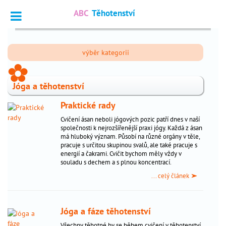
ABC
Těhotenství
Vyhledat
výběr kategorii
Dotazy
_
_
odborníkům
Jóga a těhotenství
Výpočet
_
termínu
Praktické rady
Cvičení ásan neboli jógových pozic patří dnes v naší
Fórum
_
společnosti k nejrozšířenější praxi jógy. Každá z ásan
čtenářů
má hluboký význam. Působí na různé orgány v těle,
pracuje s určitou skupinou svalů, ale také pracuje s
energií a čakrami. Cvičit bychom měly vždy v
souladu s dechem a s plnou koncentrací.
nejčtenější
... celý článek
chci
_
otěhotnět
Jóga a fáze těhotenství
těhotenství
_
Všechny těhotné by se během cvičení v těhotenství