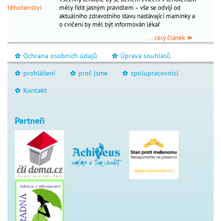
měly řídit jasným pravidlem – vše se odvíjí od
péče
_
aktuálního zdravotního stavu nastávající maminky a
o
o cvičení by měl být informován lékař.
dítě
... celý článek
antikoncepce
_
Ochrana osobních údajů
Úprava souhlasů
_
_
gynekologická
_
prohlášení
proč jsme
spolupracovníci
_
_
_
prevence
Kontakt
_
Těhotenství
Partneři
jsem
těhotná?
výpočet
termínů
životospráva
seznam
porodnic
sledování
v