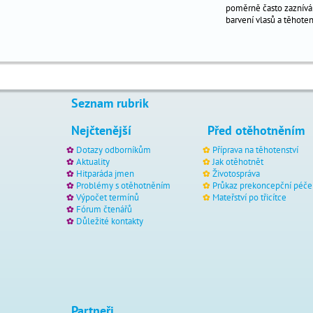
porod
poměrně často zaznívá 
barvení vlasů a těhote
porod
dvojčata
vrozené
vady
kojení
Seznam rubrik
šestinedělí
Nejčtenější
Před otěhotněním
a
doba
Dotazy odborníkům
Příprava na těhotenství
po
Aktuality
Jak otěhotnět
Hitparáda jmen
Životospráva
porodu
Problémy s otěhotněním
Průkaz prekoncepční péče
postava
Výpočet termínů
Mateřství po třicítce
po
Fórum čtenářů
Důležité kontakty
těhotenství
a
porodu
Partneři