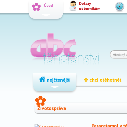
Dotazy
_
Úvod
odborníkům
Vyhledat
Dotazy
_
odborníkům
Výpočet
_
termínu
Fórum
_
čtenářů
nejčtenější
chci otěhotnět
_
_
nejčtenější
Životospráva
chci
_
otěhotnět
Paracetamol v t