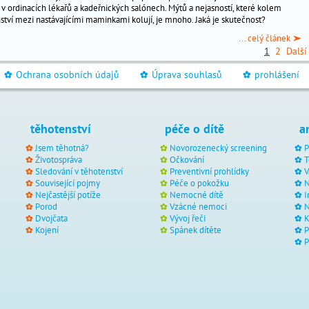
v ordinacích lékařů a kadeřnických salónech. Mýtů a nejasností, které kolem
nství mezi nastávajícími maminkami kolují, je mnoho. Jaká je skutečnost?
... celý článek
1
2
Další
Ochrana osobních údajů
Úprava souhlasů
prohlášení
_
_
_
těhotenství
péče o dítě
a
Jsem těhotná?
Novorozenecký screening
P
Životospráva
Očkování
T
Sledování v těhotenství
Preventivní prohlídky
V
Související pojmy
Péče o pokožku
N
Nejčastější potíže
Nemocné dítě
I
Porod
Vzácné nemoci
N
Dvojčata
Vývoj řeči
Kojení
Spánek dítěte
P
P