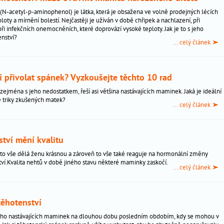
(N-acetyl-p-aminophenol) je látka, která je obsažena ve volně prodejných lécích
loty a mírnění bolestí. Nejčastěji je užíván v době chřipek a nachlazení, při
ři infekčních onemocněních, které doprovází vysoké teploty. Jak je to s jeho
enství?
... celý článek
ví přivolat spánek? Vyzkoušejte těchto 10 rad
ejména s jeho nedostatkem, řeší asi většina nastávajících maminek. Jaká je ideální
né triky zkušených matek?
... celý článek
ství mění kvalitu
– to vše dělá ženu krásnou a zároveň to vše také reaguje na hormonální změny
tví.Kvalita nehtů v době jiného stavu některé maminky zaskočí.
... celý článek
těhotenství
oho nastávajících maminek na dlouhou dobu posledním obdobím, kdy se mohou v