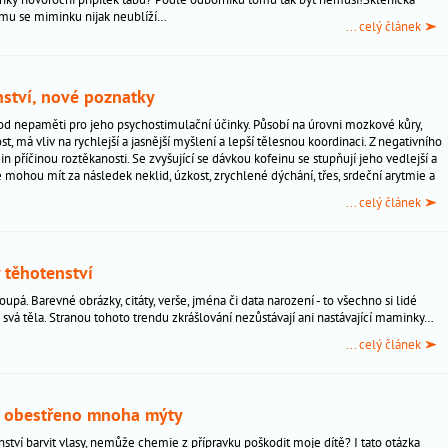
ímu se miminku nijak neublíží…
... celý článek
nství, nové poznatky
od nepaměti pro jeho psychostimulační účinky. Působí na úrovni mozkové kůry,
st, má vliv na rychlejší a jasnější myšlení a lepší tělesnou koordinaci. Z negativního
n příčinou roztěkanosti. Se zvyšující se dávkou kofeinu se stupňují jeho vedlejší a
é mohou mít za následek neklid, úzkost, zrychlené dýchání, třes, srdeční arytmie a
... celý článek
 těhotenství
oupá. Barevné obrázky, citáty, verše, jména či data narození - to všechno si lidé
 svá těla. Stranou tohoto trendu zkrášlování nezůstávají ani nastávající maminky…
... celý článek
je obestřeno mnoha mýty
tví barvit vlasy, nemůže chemie z přípravku poškodit moje dítě? I tato otázka