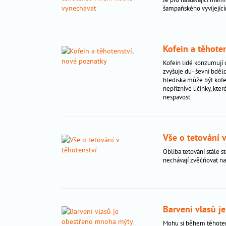
poševní
šampaňského vyvíjejíc
výtoky
torch
infekce
Kofein a těhote
v
těhotenství
Kofein lidé konzumují 
zvyšuje du- ševní bdělo
těhotenská
hlediska může být kofei
cukrovka
nepříznivé účinky, kter
nespavost.
léky
v
těhotenství
jóga
Vše o tetování v
v
Obliba tetování stále st
těhotenství
nechávají zvěčňovat na
život
před
narozením
příprava
Barvení vlasů 
na
Mohu si během těhotens