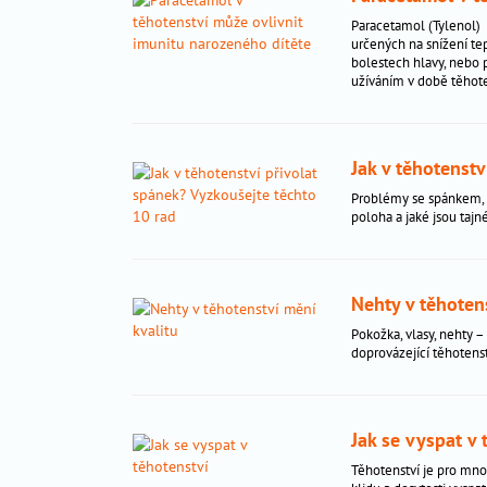
těhotenství
_
Paracetamol (Tylenol) 
určených na snížení tep
bolestech hlavy, nebo p
péče
_
užíváním v době těhot
o
dítě
Jak v těhotenst
antikoncepce
_
Problémy se spánkem, z
poloha a jaké jsou taj
gynekologická
_
prevence
Nehty v těhoten
Těhotenství
Pokožka, vlasy, nehty 
jsem
doprovázející těhotens
těhotná?
výpočet
termínů
Jak se vyspat v 
životospráva
Těhotenství je pro mn