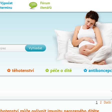
Výpočet
Fórum
termínu
čtenářů
Vyhledat
těhotenství
péče o dítě
antikoncepc
_
_
_
1
2
Další
ěhotenství může ovlivnit imunitu narozeného dítěte