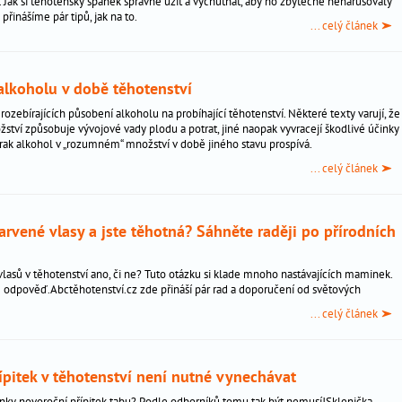
t. Jak si těhotenský spánek správně užít a vychutnat, aby ho zbytečně nenarušovaly
řinášíme pár tipů, jak na to.
... celý článek
 alkoholu v době těhotenství
 rozebírajících působení alkoholu na probíhající těhotenství. Některé texty varují, že
ství způsobuje vývojové vady plodu a potrat, jiné naopak vyvracejí škodlivé účinky
terak alkohol v „rozumném“ množství v době jiného stavu prospívá.
... celý článek
arvené vlasy a jste těhotná? Sáhněte raději po přírodních
vlasů v těhotenství ano, či ne? Tuto otázku si klade mnoho nastávajících maminek.
 odpověď.Abctěhotenství.cz zde přináší pár rad a doporučení od světových
... celý článek
řípitek v těhotenství není nutné vynechávat
inky novoroční přípitek tabu? Podle odborníků tomu tak být nemusí!Sklenička