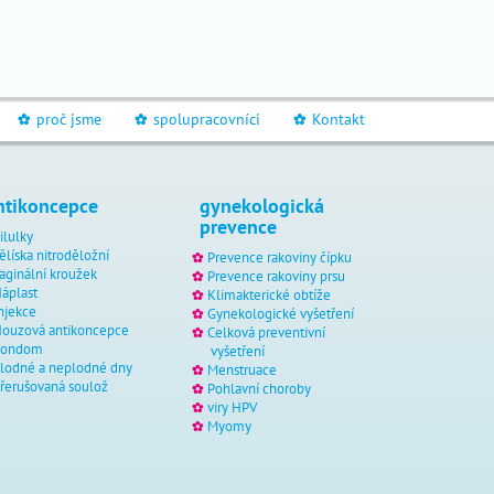
proč jsme
spolupracovníci
Kontakt
_
_
_
ntikoncepce
gynekologická
prevence
ilulky
ělíska nitroděložní
Prevence rakoviny čípku
aginální kroužek
Prevence rakoviny prsu
áplast
Klimakterické obtíže
njekce
Gynekologické vyšetření
ouzová antikoncepce
Celková preventivní
Kondom
vyšetření
lodné a neplodné dny
Menstruace
řerušovaná soulož
Pohlavní choroby
viry HPV
Myomy