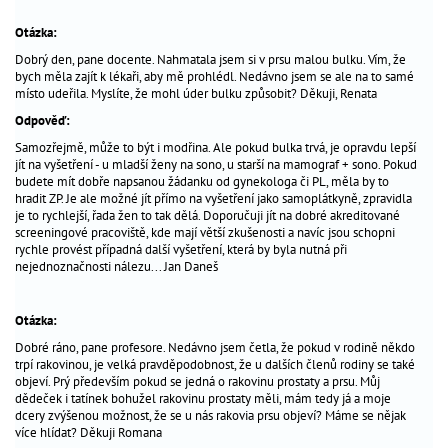
péče
_
Otázka:
o
Dobrý den, pane docente. Nahmatala jsem si v prsu malou bulku. Vím, že
dítě
bych měla zajít k lékaři, aby mě prohlédl. Nedávno jsem se ale na to samé
místo udeřila. Myslíte, že mohl úder bulku způsobit? Děkuji, Renata
antikoncepce
_
Odpověď:
gynekologická
_
Samozřejmě, může to být i modřina. Ale pokud bulka trvá, je opravdu lepší
prevence
jít na vyšetření - u mladší ženy na sono, u starší na mamograf + sono. Pokud
budete mít dobře napsanou žádanku od gynekologa či PL, měla by to
hradit ZP. Je ale možné jít přímo na vyšetření jako samoplátkyně, zpravidla
je to rychlejší, řada žen to tak dělá. Doporučuji jít na dobré akreditované
Nejčtenější
screeningové pracoviště, kde mají větší zkušenosti a navíc jsou schopni
dotazy
rychle provést případná další vyšetření, která by byla nutná při
nejednoznačnosti nálezu... Jan Daneš
odborníkům
aktuality
Otázka:
hitparáda
jmen
Dobré ráno, pane profesore. Nedávno jsem četla, že pokud v rodině někdo
trpí rakovinou, je velká pravděpodobnost, že u dalších členů rodiny se také
problémy
objeví. Prý především pokud se jedná o rakovinu prostaty a prsu. Můj
s
dědeček i tatínek bohužel rakovinu prostaty měli, mám tedy já a moje
dcery zvýšenou možnost, že se u nás rakovia prsu objeví? Máme se nějak
otěhotněním
více hlídat? Děkuji Romana
výpočet