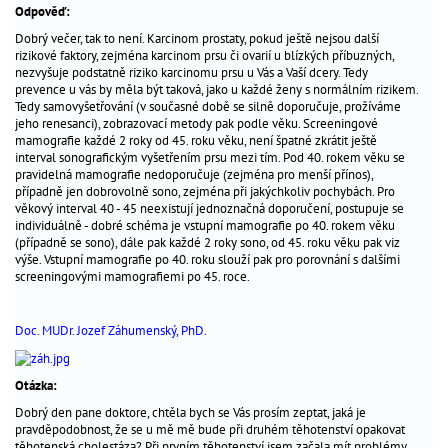
Odpověď:
termínů
Dobrý večer, tak to není. Karcinom prostaty, pokud ještě nejsou další
výživa
rizikové faktory, zejména karcinom prsu či ovarií u blízkých příbuzných,
v
nezvyšuje podstatně riziko karcinomu prsu u Vás a Vaší dcery. Tedy
prevence u vás by měla být taková, jako u každé ženy s normálním rizikem.
těhotenství
Tedy samovyšetřování (v současné době se silně doporučuje, prožíváme
chronická
jeho renesanci), zobrazovací metody pak podle věku. Screeningové
onemocnění
mamografie každé 2 roky od 45. roku věku, není špatné zkrátit ještě
interval sonografickým vyšetřením prsu mezi tím. Pod 40. rokem věku se
a
pravidelná mamografie nedoporučuje (zejména pro menší přínos),
těhotenství
případně jen dobrovolně sono, zejména při jakýchkoliv pochybách. Pro
věkový interval 40 - 45 neexistují jednoznačná doporučení, postupuje se
náhradní
individuálně - dobré schéma je vstupní mamografie po 40. rokem věku
mateřství
(případně se sono), dále pak každé 2 roky sono, od 45. roku věku pak viz
životní
výše. Vstupní mamografie po 40. roku slouží pak pro porovnání s dalšími
screeningovými mamografiemi po 45. roce.
styl
sex
a
Doc. MUDr. Jozef Záhumenský, PhD.
vztahy
fórum
Otázka:
čtenářů
Dobrý den pane doktore, chtěla bych se Vás prosím zeptat, jaká je
skutečné
pravděpodobnost, že se u mě mě bude při druhém těhotenství opakovat
těhotenská cholestáza? Při prvním těhotenství jsem začala mít problémy