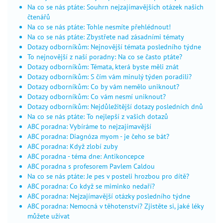
Na co se nás ptáte: Souhrn nejzajímavějších otázek našich
čtenářů
Na co se nás ptáte: Tohle nesmíte přehlédnout!
Na co se nás ptáte: Zbystřete nad zásadními tématy
Dotazy odborníkům: Nejnovější témata posledního týdne
To nejnovější z naší poradny: Na co se často ptáte?
Dotazy odborníkům: Témata, která byste měli znát
Dotazy odborníkům: S čím vám minulý týden poradili?
Dotazy odborníkům: Co by vám nemělo uniknout?
Dotazy odborníkům: Co vám nesmí uniknout?
Dotazy odborníkům: Nejdůležitější dotazy posledních dnů
Na co se nás ptáte: To nejlepší z vašich dotazů
ABC poradna: Vybíráme to nejzajímavější
ABC poradna: Diagnóza myom - je čeho se bát?
ABC poradna: Když zlobí zuby
ABC poradna - téma dne: Antikoncepce
ABC poradna s profesorem Pavlem Caldou
Na co se nás ptáte: Je pes v posteli hrozbou pro dítě?
ABC poradna: Co když se miminko nedaří?
ABC poradna: Nejzajímavější otázky posledního týdne
ABC poradna: Nemocná v těhotenství? Zjistěte si, jaké léky
můžete užívat