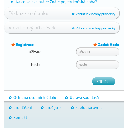
Na co se nás ptáte: Znáte pojem koňská noha?
Diskuze ke článku
Zobrazit všechny příspěvky
_
Vložit nový příspěvek
Zobrazit všechny příspěvky
_
Registrace
Zaslat Heslo
_
_
uživatel
heslo
Přihlásit
Ochrana osobních údajů
Úprava souhlasů
_
_
prohlášení
proč jsme
spolupracovníci
_
_
_
Kontakt
_