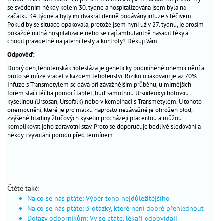
příběhy
se svěděním někdy kolem 30. týdne a hospitalizována jsem byla na
důležité
začátku 34. týdne a byly mi dvakrát denně podávány infuze s léčivem.
Pokud by se situace opakovala, protože jsem nyní už v 27. týdnu, je prosím
kontakty
pokaždé nutná hospitalizace nebo se dají ambulantně nasadit léky a
na
chodit pravidelně na jaterní testy a kontroly? Děkuji Vám.
co
Odpověď:
se
Dobrý den, těhotenská cholestáza je geneticky podmíněné onemocnění a
nás
proto se může vracet v každém těhotenství. Riziko opakování je až 70%.
ptáte
Infuze s Transmetylem se dává při závažnějším průběhu, u mírnějších
forem stačí léčba pomocí tablet, buď samotnou Ursodeoxycholovou
tátův
kyselinou (Ursosan, Ursofalk) nebo v kombinaci s Transmetylem. U tohoto
blog
onemocnění, které je pro matku naprosto nezávažné je ohrožen plod,
4
zvýšené hladiny žlučových kyselin procházejí placentou a můžou
máma
komplikovat jeho zdravotní stav. Proto se doporučuje bedlivé sledování a
babské
někdy i vyvolání porodu před termínem.
rady
první
pomoc
pomoc
Čtěte také:
v
Na co se nás ptáte: Výběr toho nejdůležitějšího
mateřství
Na co se nás ptáte: 3 otázky, které není dobré přehlédnout
Dotazy odborníkům: Vy se ptáte, lékaři odpovídají