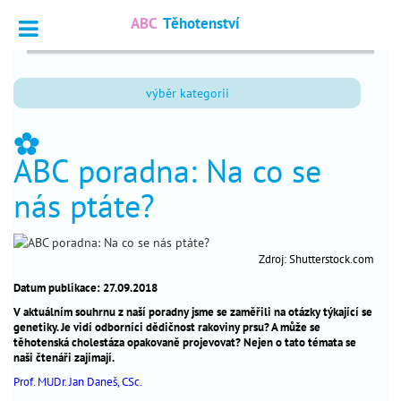
ABC
Těhotenství
Vyhledat
výběr kategorii
Dotazy
_
odborníkům
_
ABC poradna: Na co se
Výpočet
_
termínu
nás ptáte?
Fórum
_
čtenářů
Zdroj: Shutterstock.com
Datum publikace: 27.09.2018
nejčtenější
V aktuálním souhrnu z naší poradny jsme se zaměřili na otázky týkající se
genetiky. Je vidí odborníci dědičnost rakoviny prsu? A může se
chci
_
těhotenská cholestáza opakovaně projevovat? Nejen o tato témata se
otěhotnět
naši čtenáři zajímají.
Prof. MUDr. Jan Daneš, CSc.
těhotenství
_