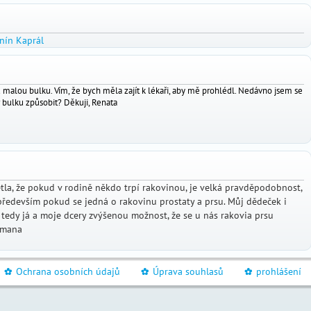
nín Kaprál
 malou bulku. Vím, že bych měla zajít k lékaři, aby mě prohlédl. Nedávno jsem se
r bulku způsobit? Děkuji, Renata
tla, že pokud v rodině někdo trpí rakovinou, je velká pravděpodobnost,
ý především pokud se jedná o rakovinu prostaty a prsu. Můj dědeček i
 tedy já a moje dcery zvýšenou možnost, že se u nás rakovia prsu
Romana
Ochrana osobních údajů
Úprava souhlasů
prohlášení
_
_
_