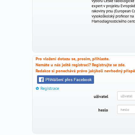
výboru České radiologické
těhotenství
expert v projektu Evropsk
_
rakoviny prsu (European Co
vysokoškolský profesor na
péče
Mamodiagnostického centra 
_
o
dítě
antikoncepce
_
Pro vložení dotazu se, prosím, přihlaste.
gynekologická
_
Nemáte u nás ještě registraci? Registrujte se
zde.
prevence
Redakce si ponechává právo jakýkoli nevhodný příspě
Dotazy
Registrace
_
odborníkům
uživatel
Prof.
heslo
MUDr.
Pavel
Calda
Prof.