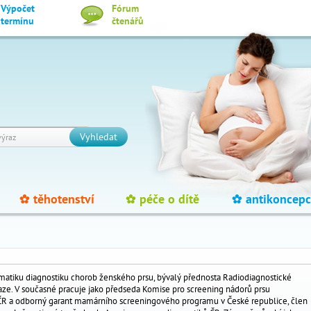
Výpočet
Fórum
termínu
čtenářů
Vyhledat
těhotenství
péče o dítě
antikoncepc
_
_
_
matiku diagnostiku chorob ženského prsu, bývalý přednosta Radiodiagnostické
raze. V současné pracuje jako předseda Komise pro screening nádorů prsu
í ČR a odborný garant mamárního screeningového programu v České republice, člen