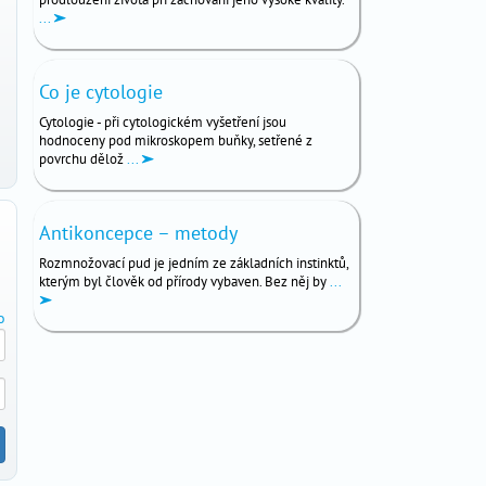
...
Co je cytologie
Cytologie - při cytologickém vyšetření jsou
hodnoceny pod mikroskopem buňky, setřené z
povrchu dělož
...
Antikoncepce – metody
Rozmnožovací pud je jedním ze základních instinktů,
kterým byl člověk od přírody vybaven. Bez něj by
...
o