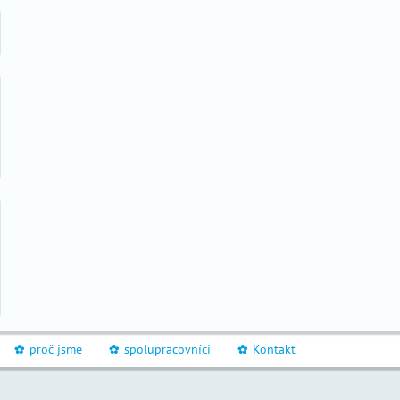
proč jsme
spolupracovníci
Kontakt
_
_
_