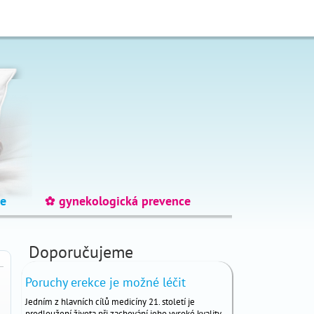
e
gynekologická prevence
_
Doporučujeme
Poruchy erekce je možné léčit
Jedním z hlavních cílů medicíny 21. století je
prodloužení života při zachování jeho vysoké kvality.