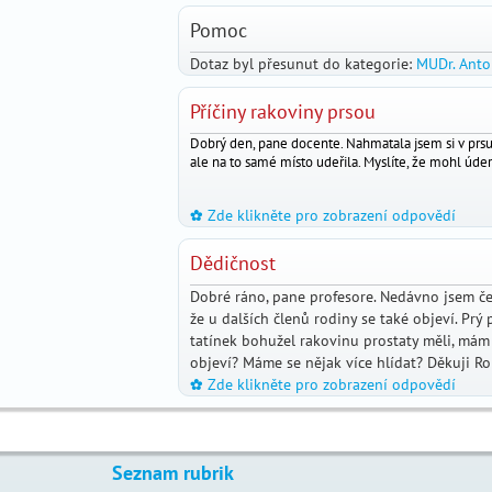
MUDr.
Pomoc
Jan
Dotaz byl přesunut do kategorie:
MUDr. Anto
Daneš,
CSc.
Příčiny rakoviny prsou
MUDr.
Dobrý den, pane docente. Nahmatala jsem si v prsu
Roman
ale na to samé místo udeřila. Myslíte, že mohl úde
Kufa,
plastický
Zde klikněte pro zobrazení odpovědí
chirurg
_
MUDr.
Dědičnost
Markéta
Geleneky
Dobré ráno, pane profesore. Nedávno jsem če
že u dalších členů rodiny se také objeví. Pr
Mgr.
tatínek bohužel rakovinu prostaty měli, mám
Petr
objeví? Máme se nějak více hlídat? Děkuji 
Šobra
Zde klikněte pro zobrazení odpovědí
_
Doc.
J.
Záhumenský
Seznam rubrik
MUDr.