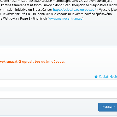
 společnosti, místopředseda Asociace mamodiagnostiků ČR. Zároveň působí jako
é komise zaměřeném na tvorbu nových doporučení týkajících se diagnostiky a léčby
mmission Initiative on Breast Cancer,
https://ecibc.jrc.ec.europa.eu/
). Vyučuje jako
 1. lékařské fakultě UK. Od ledna 2018 je vedoucím lékařem nového špičkového
Waltrovka v Praze 5 - Jinonicích (
www.mamocentrum.eu
).
vek smazat či upravit bez udání důvodu.
Zaslat Hesl
_
Přihlásit