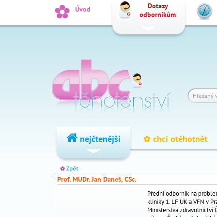
Dotazy
_
Úvod
odborníkům
Vyhledat
Dotazy
_
odborníkům
Výpočet
_
termínu
Fórum
_
čtenářů
nejčtenější
chci otěhotnět
_
nejčtenější
Prof. MUDr. Jan Daneš, CSc.
chci
_
Přední odborník na proble
kliniky 1. LF UK a VFN v P
otěhotnět
Ministerstva zdravotnictv