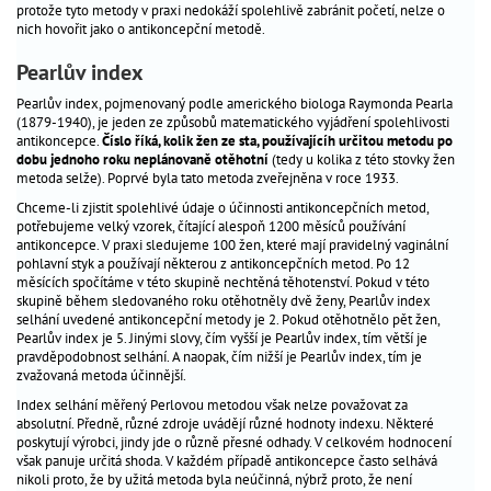
protože tyto metody v praxi nedokáží spolehlivě zabránit početí, nelze o
náplast
nich hovořit jako o antikoncepční metodě.
injekce
Pearlův index
nouzová
Pearlův index, pojmenovaný podle amerického biologa Raymonda Pearla
antikoncepce
(1879-1940), je jeden ze způsobů matematického vyjádření spolehlivosti
kondom
antikoncepce.
Číslo říká, kolik žen ze sta, používajícíh určitou metodu po
dobu jednoho roku neplánovaně otěhotní
(tedy u kolika z této stovky žen
plodné
metoda selže). Poprvé byla tato metoda zveřejněna v roce 1933.
a
Chceme-li zjistit spolehlivé údaje o účinnosti antikoncepčních metod,
neplodné
potřebujeme velký vzorek, čítající alespoň 1200 měsíců používání
dny
antikoncepce. V praxi sledujeme 100 žen, které mají pravidelný vaginální
pohlavní styk a používají některou z antikoncepčních metod. Po 12
přerušovaná
měsících spočítáme v této skupině nechtěná těhotenství. Pokud v této
soulož
skupině během sledovaného roku otěhotněly dvě ženy, Pearlův index
selhání uvedené antikoncepční metody je 2. Pokud otěhotnělo pět žen,
sterilizace
Pearlův index je 5. Jinými slovy, čím vyšší je Pearlův index, tím větší je
implantát
pravděpodobnost selhání. A naopak, čím nižší je Pearlův index, tím je
zvažovaná metoda účinnější.
podkožní
Index selhání měřený Perlovou metodou však nelze považovat za
nehormonální
absolutní. Předně, různé zdroje uvádějí různé hodnoty indexu. Některé
místní
poskytují výrobci, jindy jde o různě přesné odhady. V celkovém hodnocení
vaginální
však panuje určitá shoda. V každém případě antikoncepce často selhává
nikoli proto, že by užitá metoda byla neúčinná, nýbrž proto, že není
pesar,