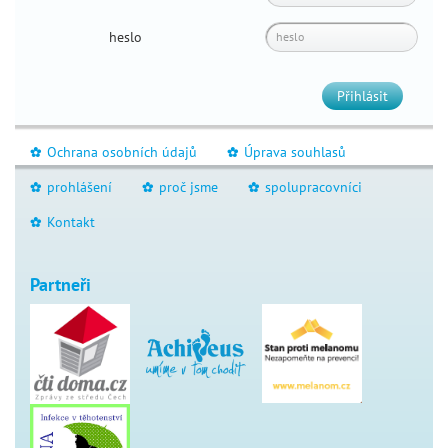
heslo
Přihlásit
Ochrana osobních údajů
Úprava souhlasů
_
_
prohlášení
proč jsme
spolupracovníci
_
_
_
Kontakt
_
Partneři