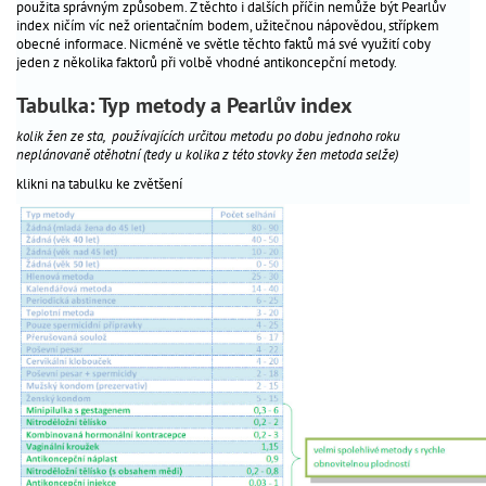
použita správným způsobem. Z těchto i dalších příčin nemůže být Pearlův
hubka
index ničím víc než orientačním bodem, užitečnou nápovědou, střípkem
obecné informace. Nicméně ve světle těchto faktů má své využití coby
zajímavosti
jeden z několika faktorů při volbě vhodné antikoncepční metody.
o
antikoncepci
Tabulka: Typ metody a Pearlův index
kolik žen ze sta, používajících určitou metodu po dobu jednoho roku
neplánovaně otěhotní (tedy u kolika z této stovky žen metoda selže)
klikni na tabulku ke zvětšení