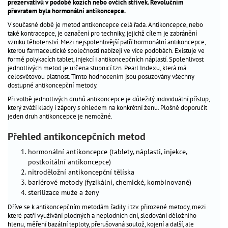
prezervativů v podobě kozích nebo ovčích střívek. Revolučním
péče
převratem byla hormonální antikoncepce.
_
o
V současné době je metod antikoncepce celá řada. Antikoncepce, nebo
dítě
také kontracepce, je označení pro techniky, jejichž cílem je zabránění
vzniku těhotenství. Mezi nejspolehlivější patří hormonální antikoncepce,
kterou farmaceutické společnosti nabízejí ve více podobách. Existuje ve
antikoncepce
_
formě polykacích tablet, injekcí i antikoncepčních náplastí. Spolehlivost
jednotlivých metod je určena stupnicí tzn. Pearl Indexu, která má
gynekologická
_
celosvětovou platnost. Tímto hodnocením jsou posuzovány všechny
prevence
dostupné antikoncepční metody.
Při volbě jednotlivých druhů antikoncepce je důležitý individuální přístup,
který zváží klady i zápory s ohledem na konkrétní ženu. Plošně doporučit
Antikoncepce
jeden druh antikoncepce je nemožné.
přehled
Přehled antikoncepčních metod
metod
výběr
hormonální antikoncepce (tablety, náplasti, injekce,
postkoitální antikoncepce)
antikoncepce
nitroděložní antikoncepční tělíska
pilulky
bariérové metody (fyzikální, chemické, kombinované)
tělíska
sterilizace muže a ženy
nitroděložní
Dříve se k antikoncepčním metodám řadily i tzv. přirozené metody, mezi
vaginální
které patří využívání plodných a neplodních dní, sledování děložního
hlenu, měření bazální teploty, přerušovaná soulož, kojení a další, ale
kroužek