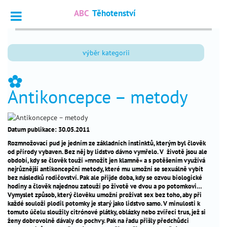
ABC
Těhotenství
Vyhledat
výběr kategorii
Dotazy
_
odborníkům
_
Antikoncepce – metody
Výpočet
_
termínu
Fórum
_
Datum publikace: 30.05.2011
čtenářů
Rozmnožovací pud je jedním ze základních instinktů, kterým byl člověk
od přírody vybaven. Bez něj by lidstvo dávno vymřelo. V životě jsou ale
období, kdy se člověk touží »množit jen klamně« a s potěšením využívá
nejčtenější
nejrůznější antikoncepční metody, které mu umožní se sexuálně vybít
bez následků rodičovství. Pak ale přijde doba, kdy se ozvou biologické
hodiny a člověk najednou zatouží po životě ve dvou a po potomkovi…
chci
_
Vymyslet způsob, který člověku umožní prožívat sex bez toho, aby při
otěhotnět
každé souloži plodil potomky je starý jako lidstvo samo. V minulosti k
tomuto účelu sloužily citrónové plátky, oblázky nebo zvířecí trus, jež si
těhotenství
_
ženy dobrovolně dávaly do pochvy. Pak na řadu přišly předchůdci