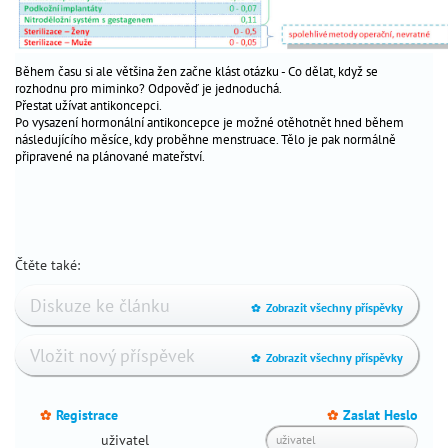
Během času si ale většina žen začne klást otázku - Co dělat, když se
rozhodnu pro miminko? Odpověď je jednoduchá.
Přestat užívat antikoncepci.
Po vysazení hormonální antikoncepce je možné otěhotnět hned během
následujícího měsíce, kdy proběhne menstruace. Tělo je pak normálně
připravené na plánované mateřství.
Čtěte také:
Diskuze ke článku
Zobrazit všechny příspěvky
_
Vložit nový příspěvek
Zobrazit všechny příspěvky
_
Registrace
Zaslat Heslo
_
_
uživatel