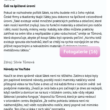
termínů
Češi na špičkové úrovni
výživa
Pokud se rozhodnete pořídit šátek, na trhu budete mít z čeho vybírat.
v
České firmy a tkadlenky tkající šátky jsou dokonce na špičkové celosvětové
úrovni. „Také existuje velké množství praktických potřeba a oblečení, které
těhotenství
nám nosící komfort zvyšují. Jsou to funkční materiály a oblečení pro rodiče
chronická
i děti, nosící bundy, mikiny, vesty i kabáty, kde dítko můžete prakticky
zahřívat na svém těle a nepřipadáte si jako vzducholoď,“ směje se Tůmová,
onemocnění
která doporučuje, abyste při koupi šátku byli opravdu pečliví: „Na trhu totiž
a
existuje spousta obchodníků, kteří se chtějí na rychle rozvíjejícím se trhu
těhotenství
přiživit nepoctivými a nekvalitními materiály či dokonce levnou
metrážovou látkou.“
Fotogalerie (16)
náhradní
mateřství
Zdroj: Silvie Tůmová
životní
styl
Návody na YouTube
Naučit se dnes správně vázat šátek není nic těžkého. Zatímco kdysi byly
_
jen papírové kreslené návody, později nosící maminky natáčely volně
recepty
přístupná videa na YouTube a dnes už má každá firma v nosícím světě své
podpůrné materiály. „Úvazů je celá řada a pro začínající je dnes asi nejlepší,
sex
když navštíví a domluví se na kurz v blízkém centru, kde vždy nějaká
šátkovací poradna funguje,“ doporučila Tůmová, která je sama vedoucí
a
v orlovském centru Bejbáček. „Ze svého pohledu lektora není nic
vztahy
nádhernějšího, než vidět rozzářeného rodiče, který poprvé své miminko
naváže. Ten úžas a láska z nich sálá,“ prozradila.