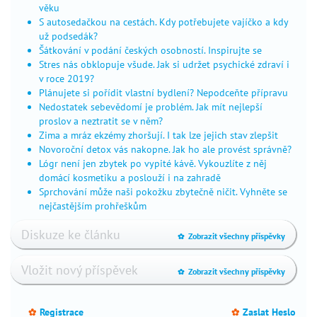
v
věku
S autosedačkou na cestách. Kdy potřebujete vajíčko a kdy
mateřství
už podsedák?
Šátkování v podání českých osobností. Inspirujte se
Stres nás obklopuje všude. Jak si udržet psychické zdraví i
v roce 2019?
Plánujete si pořídit vlastní bydlení? Nepodceňte přípravu
Nedostatek sebevědomí je problém. Jak mít nejlepší
proslov a neztratit se v něm?
Zima a mráz ekzémy zhoršují. I tak lze jejich stav zlepšit
Novoroční detox vás nakopne. Jak ho ale provést správně?
Lógr není jen zbytek po vypité kávě. Vykouzlíte z něj
domácí kosmetiku a poslouží i na zahradě
Sprchování může naši pokožku zbytečně ničit. Vyhněte se
nejčastějším prohřeškům
Diskuze ke článku
Zobrazit všechny příspěvky
_
Vložit nový příspěvek
Zobrazit všechny příspěvky
_
Registrace
Zaslat Heslo
_
_