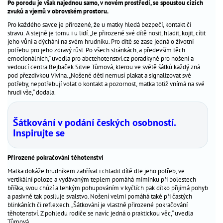
Po porodu je však najednou samo, v novém prostředí, se spoustou cizích
péče
_
zvuků a vjemů v obrovském prostoru.
o
Pro každého savce je přirozené, že u matky hledá bezpečí, kontakt či
dítě
stravu. A stejně je tomu i u lidí. „Je přirozené své dítě nosit, hladit, kojit, cítit
jeho vůni a dýchání na svém hrudníku. Pro dítě se zase jedná o životní
antikoncepce
potřebu pro jeho zdravý růst. Po všech stránkách, a především těch
_
emocionálních,“ uvedla pro abctehotenstvi.cz poradkyně pro nošení a
vedoucí centra Bejbaček Silvie Tůmová, kterou ve světě šátků každý zná
gynekologická
_
pod přezdívkou Vivina. „Nošené děti nemusí plakat a signalizovat své
prevence
potřeby, nepotřebují volat o kontakt a pozornost, matka totiž vnímá na své
hrudi vše,“ dodala.
Nejčtenější
Šátkování v podání českých osobností.
dotazy
Inspirujte se
odborníkům
aktuality
Přirozené pokračování těhotenství
hitparáda
Matka dokáže hrudníkem zahřívat i chladit dítě dle jeho potřeb, ve
jmen
vertikální poloze a vydávaným teplem pomáhá miminku při bolestech
problémy
bříška, svou chůzí a lehkým pohupováním v kyčlích pak dítko přijímá pohyb
a pasivně tak posiluje svalstvo. Nošení velmi pomáhá také při častých
s
blinkáních či reflexech. „Šátkování je vlastně přirozené pokračování
otěhotněním
těhotenství. Z pohledu rodiče se navíc jedná o praktickou věc,“ uvedla
výpočet
Tůmová.