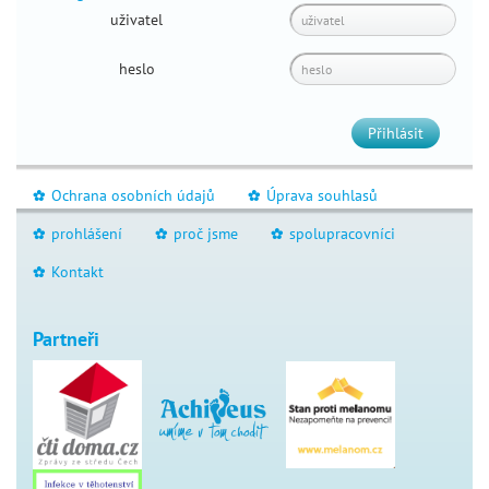
uživatel
heslo
Přihlásit
Ochrana osobních údajů
Úprava souhlasů
_
_
prohlášení
proč jsme
spolupracovníci
_
_
_
Kontakt
_
Partneři