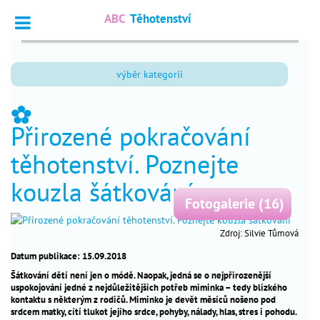
ABC
Těhotenství
Vyhledat
výběr kategorii
Dotazy
_
odborníkům
_
Přirozené pokračování
Výpočet
_
termínu
těhotenství. Poznejte
Fórum
_
kouzla šátkování
čtenářů
Fotogalerie (16)
Zdroj: Silvie Tůmová
nejčtenější
Datum publikace: 15.09.2018
chci
_
Šátkování dětí není jen o módě. Naopak, jedná se o nejpřirozenější
otěhotnět
uspokojování jedné z nejdůležitějších potřeb miminka – tedy blízkého
kontaktu s některým z rodičů. Miminko je devět měsíců nošeno pod
těhotenství
_
srdcem matky, cítí tlukot jejího srdce, pohyby, nálady, hlas, stres i pohodu.