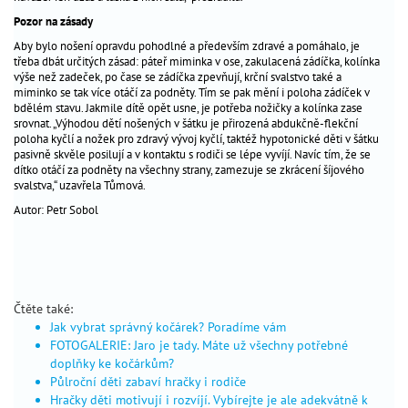
fórum
čtenářů
Pozor na zásady
skutečné
Aby bylo nošení opravdu pohodlné a především zdravé a pomáhalo, je
třeba dbát určitých zásad: páteř miminka v ose, zakulacená zádíčka, kolínka
příběhy
výše než zadeček, po čase se zádíčka zpevňují, krční svalstvo také a
důležité
miminko se tak více otáčí za podněty. Tím se pak mění i poloha zádíček v
bdělém stavu. Jakmile dítě opět usne, je potřeba nožičky a kolínka zase
kontakty
srovnat. „Výhodou dětí nošených v šátku je přirozená abdukčně-flekční
na
poloha kyčlí a nožek pro zdravý vývoj kyčlí, taktéž hypotonické děti v šátku
co
pasivně skvěle posilují a v kontaktu s rodiči se lépe vyvíjí. Navíc tím, že se
dítko otáčí za podněty na všechny strany, zamezuje se zkrácení šíjového
se
svalstva,“ uzavřela Tůmová.
nás
Autor: Petr Sobol
ptáte
tátův
blog
4
máma
babské
Čtěte také:
Jak vybrat správný kočárek? Poradíme vám
rady
FOTOGALERIE: Jaro je tady. Máte už všechny potřebné
první
doplňky ke kočárkům?
pomoc
Půlroční děti zabaví hračky i rodiče
pomoc
Hračky děti motivují i rozvíjí. Vybírejte je ale adekvátně k