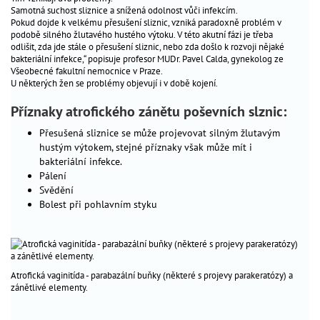
Samotná suchost sliznice a snížená odolnost vůči infekcím.
péče
_
Pokud dojde k velkému přesušení sliznic, vzniká paradoxně problém v
o
podobě silného žlutavého hustého výtoku. V této akutní fázi je třeba
dítě
odlišit, zda jde stále o přesušení sliznic, nebo zda došlo k rozvoji nějaké
bakteriální infekce,“ popisuje profesor MUDr. Pavel Calda, gynekolog ze
Všeobecné fakultní nemocnice v Praze.
antikoncepce
_
U některých žen se problémy objevují i v době kojení.
gynekologická
_
Příznaky atrofického zánětu poševních slznic:
prevence
Přesušená sliznice se může projevovat silným žlutavým
hustým výtokem, stejné příznaky však může mít i
Těhotenství
bakteriální infekce.
Pálení
jsem
Svědění
těhotná?
Bolest při pohlavním styku
výpočet
termínů
životospráva
seznam
Atrofická vaginitída - parabazální buňky (některé s projevy parakeratózy) a
porodnic
zánětlivé elementy.
sledování
v