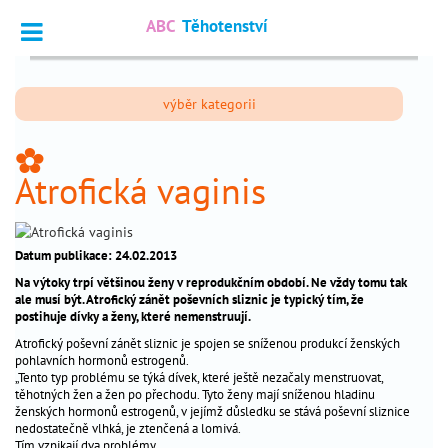
ABC
Těhotenství
Vyhledat
výběr kategorii
Dotazy
_
odborníkům
_
Atrofická vaginis
Výpočet
_
termínu
Fórum
_
Datum publikace: 24.02.2013
čtenářů
Na výtoky trpí většinou ženy v reprodukčním období. Ne vždy tomu tak
ale musí být. Atrofický zánět poševních sliznic je typický tím, že
postihuje dívky a ženy, které nemenstruují.
nejčtenější
Atrofický poševní zánět sliznic je spojen se sníženou produkcí ženských
pohlavních hormonů estrogenů.
chci
_
„Tento typ problému se týká dívek, které ještě nezačaly menstruovat,
otěhotnět
těhotných žen a žen po přechodu. Tyto ženy mají sníženou hladinu
ženských hormonů estrogenů, v jejímž důsledku se stává poševní sliznice
těhotenství
nedostatečně vlhká, je ztenčená a lomivá.
_
Tím vznikají dva problémy.