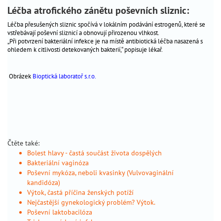
Léčba atrofického zánětu poševních sliznic:
těhotenství
screening
Léčba přesušených sliznic spočívá v lokálním podávání estrogenů, které se
vstřebávají poševní sliznicí a obnovují přirozenou vlhkost.
v
„Při potvrzení bakteriální infekce je na místě antibiotická léčba nasazená s
těhotenství
ohledem k citlivosti detekovaných bakterií,“ popisuje lékař.
související
pojmy
Obrázek
Bioptická laboratoř s.r.o.
nejčastější
potíže
nejčastější
vrozené
vývojové
vady
Čtěte také:
plodu
Bolest hlavy - častá součást života dospělých
infekční
Bakteriální vaginóza
Poševní mykóza, neboli kvasinky (Vulvovaginální
nemoci
kandidóza)
poševní
Výtok, častá příčina ženských potíží
výtoky
Nejčastější gynekologický problém? Výtok.
torch
Poševní laktobacilóza