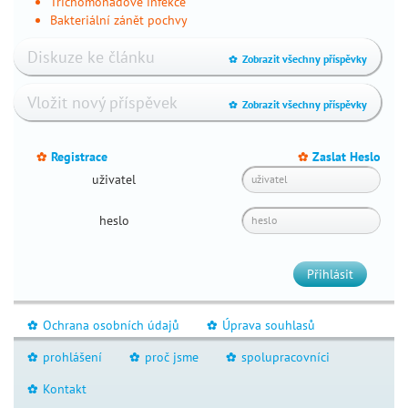
Trichomonádové infekce
infekce
Bakteriální zánět pochvy
v
těhotenství
Diskuze ke článku
Zobrazit všechny příspěvky
_
těhotenská
cukrovka
Vložit nový příspěvek
Zobrazit všechny příspěvky
_
léky
v
těhotenství
Registrace
Zaslat Heslo
_
_
jóga
uživatel
v
těhotenství
heslo
život
před
Přihlásit
narozením
příprava
na
Ochrana osobních údajů
Úprava souhlasů
_
_
porod
prohlášení
proč jsme
spolupracovníci
_
_
_
porod
Kontakt
_
dvojčata