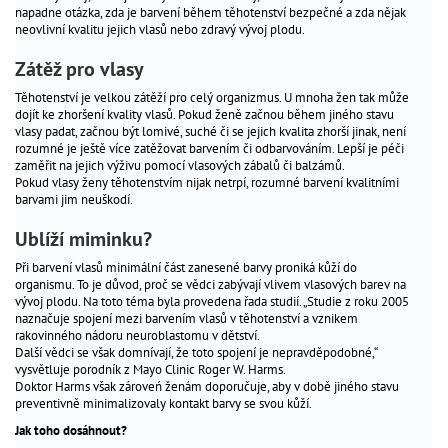
napadne otázka, zda je barvení během těhotenství bezpečné a zda nějak
péče
_
neovlivní kvalitu jejich vlasů nebo zdravý vývoj plodu.
o
dítě
Zátěž pro vlasy
Těhotenství je velkou zátěží pro celý organizmus. U mnoha žen tak může
antikoncepce
_
dojít ke zhoršení kvality vlasů. Pokud ženě začnou během jiného stavu
vlasy padat, začnou být lomivé, suché či se jejich kvalita zhorší jinak, není
gynekologická
_
rozumné je ještě více zatěžovat barvením či odbarvováním. Lepší je péči
prevence
zaměřit na jejich výživu pomocí vlasových zábalů či balzámů.
Pokud vlasy ženy těhotenstvím nijak netrpí, rozumné barvení kvalitními
barvami jim neuškodí.
Těhotenství
Ublíží miminku?
jsem
Při barvení vlasů minimální část zanesené barvy proniká kůží do
těhotná?
organismu. To je důvod, proč se vědci zabývají vlivem vlasových barev na
výpočet
vývoj plodu. Na toto téma byla provedena řada studií. „Studie z roku 2005
naznačuje spojení mezi barvením vlasů v těhotenství a vznikem
termínů
rakovinného nádoru neuroblastomu v dětství.
životospráva
Další vědci se však domnívají, že toto spojení je nepravděpodobné,“
vysvětluje porodník z Mayo Clinic Roger W. Harms.
seznam
Doktor Harms však zároveń ženám doporučuje, aby v době jiného stavu
porodnic
preventivně minimalizovaly kontakt barvy se svou kůží.
sledování
Jak toho dosáhnout?
v