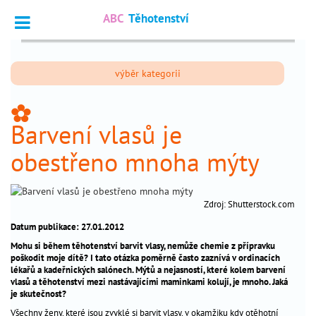
ABC
Těhotenství
Vyhledat
výběr kategorii
Dotazy
_
odborníkům
_
Barvení vlasů je
Výpočet
_
termínu
obestřeno mnoha mýty
Fórum
_
čtenářů
Zdroj: Shutterstock.com
Datum publikace: 27.01.2012
nejčtenější
Mohu si během těhotenství barvit vlasy, nemůže chemie z přípravku
poškodit moje dítě? I tato otázka poměrně často zaznívá v ordinacích
chci
_
lékařů a kadeřnických salónech. Mýtů a nejasností, které kolem barvení
otěhotnět
vlasů a těhotenství mezi nastávajícími maminkami kolují, je mnoho. Jaká
je skutečnost?
těhotenství
_
Všechny ženy, které jsou zvyklé si barvit vlasy, v okamžiku kdy otěhotní