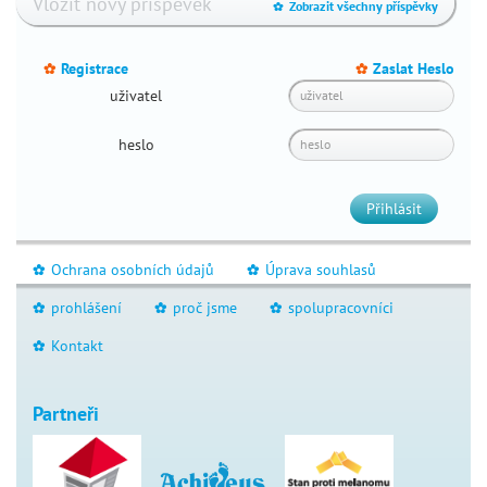
Vložit nový příspěvek
infekce
Zobrazit všechny příspěvky
_
v
těhotenství
Registrace
Zaslat Heslo
_
_
těhotenská
uživatel
cukrovka
léky
heslo
v
těhotenství
Přihlásit
jóga
v
těhotenství
Ochrana osobních údajů
Úprava souhlasů
_
_
život
prohlášení
proč jsme
spolupracovníci
_
_
_
před
narozením
Kontakt
_
příprava
na
Partneři
porod
porod
dvojčata