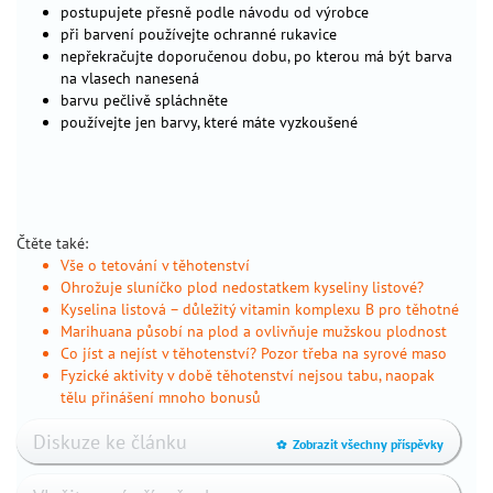
postupujete přesně podle návodu od výrobce
těhotenství
při barvení používejte ochranné rukavice
screening
nepřekračujte doporučenou dobu, po kterou má být barva
v
na vlasech nanesená
těhotenství
barvu pečlivě spláchněte
používejte jen barvy, které máte vyzkoušené
související
pojmy
nejčastější
potíže
nejčastější
Čtěte také:
vrozené
Vše o tetování v těhotenství
vývojové
Ohrožuje sluníčko plod nedostatkem kyseliny listové?
Kyselina listová – důležitý vitamin komplexu B pro těhotné
vady
Marihuana působí na plod a ovlivňuje mužskou plodnost
plodu
Co jíst a nejíst v těhotenství? Pozor třeba na syrové maso
infekční
Fyzické aktivity v době těhotenství nejsou tabu, naopak
nemoci
tělu přinášení mnoho bonusů
poševní
Diskuze ke článku
výtoky
Zobrazit všechny příspěvky
_
torch