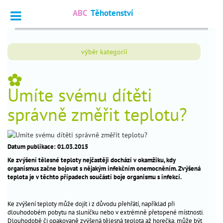
ABC
Těhotenství
Vyhledat
výběr kategorii
Dotazy
_
odborníkům
_
Umíte svému dítěti
Výpočet
_
termínu
správně změřit teplotu?
Fórum
_
čtenářů
Datum publikace: 01.03.2015
Ke zvýšení tělesné teploty nejčastěji dochází v okamžiku, kdy
nejčtenější
organismus začne bojovat s nějakým infekčním onemocněním. Zvýšená
teplota je v těchto případech součástí boje organismu s infekcí.
chci
_
otěhotnět
Ke zvýšení teploty může dojít i z důvodu přehřátí, například při
dlouhodobém pobytu na sluníčku nebo v extrémně přetopené místnosti.
těhotenství
_
Dlouhodobě či opakovaně zvýšená tělesná teplota až horečka, může být