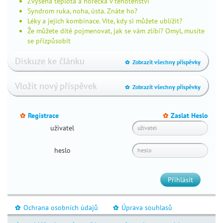
Zvýšená teplota a horečka v těhotenství
dítěte
Syndrom ruka, noha, ústa. Znáte ho?
psychický
Léky a jejich kombinace. Víte, kdy si můžete ublížit?
vývoj
Že můžete dítě pojmenovat, jak se vám zlíbí? Omyl, musíte
dětí
se přizpůsobit
vývoj
Diskuze ke článku
Zobrazit všechny příspěvky
_
zraku
vývoj
Vložit nový příspěvek
Zobrazit všechny příspěvky
_
řeči
spánek
dítěte
Registrace
Zaslat Heslo
_
_
noční
uživatel
pomočování
heslo
plavání
s
dětmi
Přihlásit
životní
styl
Ochrana osobních údajů
Úprava souhlasů
_
_
školy
a