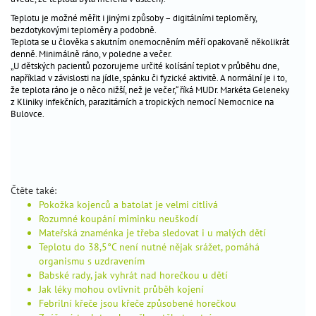
stomatologická
Teplotu je možné měřit i jinými způsoby – digitálními teploměry,
péče
bezdotykovými teploměry a podobně.
péče
Teplota se u člověka s akutním onemocněním měří opakovaně několikrát
o
denně. Minimálně ráno, v poledne a večer.
„U dětských pacientů pozorujeme určité kolísání teplot v průběhu dne,
pokožku
například v závislosti na jídle, spánku či fyzické aktivitě. A normální je i to,
zdraví
že teplota ráno je o něco nižší, než je večer,“ říká MUDr. Markéta Geleneky
z Kliniky infekčních, parazitárních a tropických nemocí Nemocnice na
dítěte
Bulovce.
nemocné
dítě
nejčastější
dětská
onemocnění
Čtěte také:
Pokožka kojenců a batolat je velmi citlivá
vzácné
Rozumné koupání miminku neuškodí
nemoci
Mateřská znaménka je třeba sledovat i u malých dětí
dětský
Teplotu do 38,5°C není nutné nějak srážet, pomáhá
diabetes
organismu s uzdravením
Babské rady, jak vyhrát nad horečkou u dětí
zvýšená
Jak léky mohou ovlivnit průběh kojení
teplota
Febrilní křeče jsou křeče způsobené horečkou
u