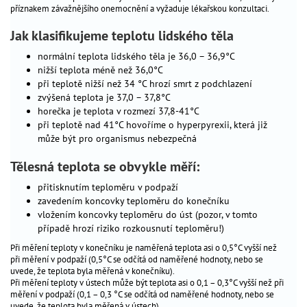
příznakem závažnějšího onemocnění a vyžaduje lékařskou konzultaci.
péče
_
o
Jak klasifikujeme teplotu lidského těla
dítě
normální teplota lidského těla je 36,0 – 36,9°C
antikoncepce
nižší teplota méně než 36,0°C
_
při teplotě nižší než 34 °C hrozí smrt z podchlazení
gynekologická
zvýšená teplota je 37,0 – 37,8°C
_
prevence
horečka je teplota v rozmezí 37,8-41°C
při teplotě nad 41°C hovoříme o hyperpyrexii, která již
může být pro organismus nebezpečná
Péče
Tělesná teplota se obvykle měří:
o
dítě
přitisknutím teploměru v podpaží
zavedením koncovky teploměru do konečníku
novorozenecký
vložením koncovky teploměru do úst (pozor, v tomto
screening
případě hrozí riziko rozkousnutí teploměru!)
kojení
Při měření teploty v konečníku je naměřená teplota asi o 0,5°C vyšší než
očkování
při měření v podpaží (0,5°C se odčítá od naměřené hodnoty, nebo se
uvede, že teplota byla měřená v konečníku).
preventivní
Při měření teploty v ústech může být teplota asi o 0,1 – 0,3°C vyšší než při
prohlídky
měření v podpaží (0,1 – 0,3 °C se odčítá od naměřené hodnoty, nebo se
uvede, že teplota byla měřená v ústech).