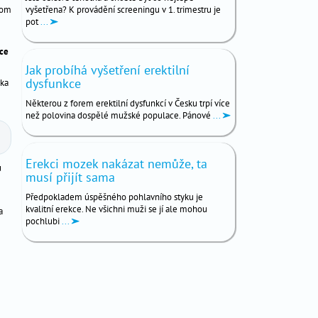
com
vyšetřena? K provádění screeningu v 1. trimestru je
pot
...
nce
Jak probíhá vyšetření erektilní
dysfunkce
cka
Některou z forem erektilní dysfunkcí v Česku trpí více
než polovina dospělé mužské populace. Pánové
...
Erekci mozek nakázat nemůže, ta
ů
musí přijít sama
Předpokladem úspěšného pohlavního styku je
kvalitní erekce. Ne všichni muži se jí ale mohou
a
pochlubi
...