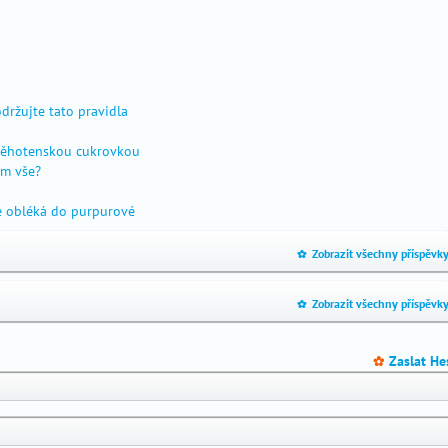
ržujte tato pravidla
 těhotenskou cukrovkou
ěm vše?
e obléká do purpurové
Zobrazit všechny příspěvk
_
Zobrazit všechny příspěvk
_
Zaslat He
_