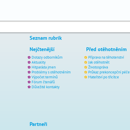
fórum
čtenářů
skutečné
příběhy
důležité
kontakty
Seznam rubrik
na
Nejčtenější
Před otěhotněním
co
se
Dotazy odborníkům
Příprava na těhotenství
Aktuality
Jak otěhotnět
nás
Hitparáda jmen
Životospráva
ptáte
Problémy s otěhotněním
Průkaz prekoncepční péče
Výpočet termínů
Mateřství po třicítce
tátův
Fórum čtenářů
blog
Důležité kontakty
4
máma
babské
rady
první
pomoc
Partneři
pomoc