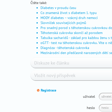
problémy
Čtěte také:
s
Diabetes v proudu času
otěhotněním
Co znamená život s diabetem 1. typu
MODY diabetes – vzácný druh nemoci
výpočet
Slovníček souvisejících pojmů
termínů
Pro snadný porod s těhotenskou cukrovkou dod
výživa
Těhotenská cukrovka skončí až porodem
v
Tabulka sacharidů - základ pro každou ženu s
těhotenství
oGTT - test na těhotenskou cukrovku. Víte o n
Diagnóza - těhotenská cukrovka
chronická
Mezinárodní den předčasně narozených dětí s
onemocnění
a
Diskuze ke článku
těhotenství
náhradní
Vložit nový příspěvek
mateřství
životní
styl
Registrace
_
sex
uživatel
a
vztahy
heslo