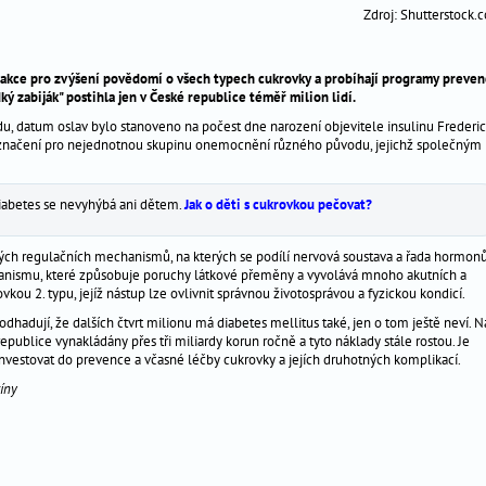
Zdroj: Shutterstock.
 akce pro zvýšení povědomí o všech typech cukrovky a probíhají programy preve
ký zabiják" postihla jen v České republice téměř milion lidí.
u, datum oslav bylo stanoveno na počest dne narození objevitele insulinu Frederi
 označení pro nejednotnou skupinu onemocnění různého původu, jejichž společným
iabetes se nevyhýbá ani dětem.
Jak o děti s cukrovkou pečovat?
itých regulačních mechanismů, na kterých se podílí nervová soustava a řada hormon
anismu, které způsobuje poruchy látkové přeměny a vyvolává mnoho akutních a
vkou 2. typu, jejíž nástup lze ovlivnit správnou životosprávou a fyzickou kondicí.
odhadují, že dalších čtvrt milionu má diabetes mellitus také, jen o tom ještě neví. N
epublice vynakládány přes tři miliardy korun ročně a tyto náklady stále rostou. Je
 investovat do prevence a včasné léčby cukrovky a jejích druhotných komplikací.
íny