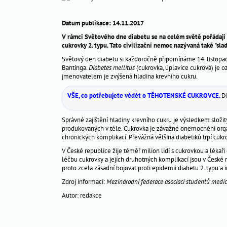
těhotenství
_
Datum publikace: 14.11.2017
péče
_
V rámci Světového dne diabetu se na celém světě pořádají
cukrovky 2. typu. Tato civilizační nemoc nazývaná také "slad
o
dítě
Světový den diabetu si každoročně připomínáme 14. listopad
Bantinga.
Diabetes mellitus
(cukrovka, úplavice cukrová) je
jmenovatelem je zvýšená hladina krevního cukru.
antikoncepce
_
VŠE, co potřebujete vědět o TĚHOTENSKÉ CUKROVCE.
D
gynekologická
_
prevence
Správné zajištění hladiny krevního cukru je výsledkem slož
produkovaných v těle. Cukrovka je závažné onemocnění org
chronických komplikací. Převážná většina diabetiků trpí cukro
Nejčtenější
V České republice žije téměř milion lidí s cukrovkou a lékaři 
léčbu cukrovky a jejích druhotných komplikací jsou v České r
dotazy
proto zcela zásadní bojovat proti epidemii diabetu 2. typu a
odborníkům
Zdroj informací:
Mezinárodní federace asociací studentů medic
aktuality
Autor: redakce
hitparáda
jmen