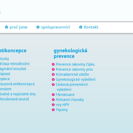
proč jsme
spolupracovníci
Kontakt
_
_
_
ntikoncepce
gynekologická
prevence
ilulky
ělíska nitroděložní
Prevence rakoviny čípku
aginální kroužek
Prevence rakoviny prsu
áplast
Klimakterické obtíže
njekce
Gynekologické vyšetření
ouzová antikoncepce
Celková preventivní
Kondom
vyšetření
lodné a neplodné dny
Menstruace
řerušovaná soulož
Pohlavní choroby
viry HPV
Myomy