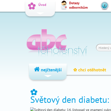
Dotazy
_
Úvod
odborníkům
Vyhledat
Dotazy
_
odborníkům
Výpočet
_
termínu
Fórum
_
čtenářů
nejčtenější
chci otěhotnět
_
nejčtenější
_
Světový den diabetu:
chci
_
otěhotnět