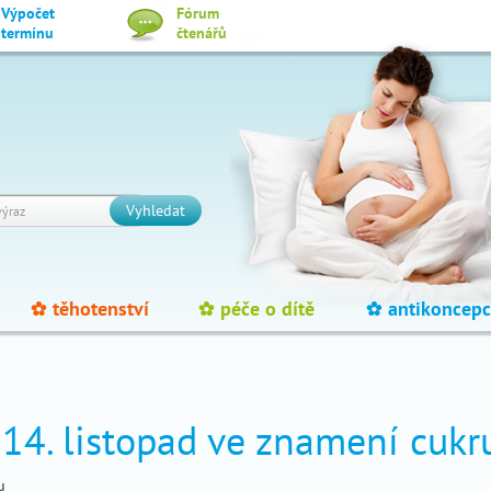
Výpočet
Fórum
termínu
čtenářů
Vyhledat
těhotenství
péče o dítě
antikoncepc
_
_
_
 14. listopad ve znamení cukr