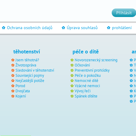
Přihlásit
Ochrana osobních údajů
Úprava souhlasů
prohlášení
_
_
_
těhotenství
péče o dítě
a
Jsem těhotná?
Novorozenecký screening
P
Životospráva
Očkování
T
Sledování v těhotenství
Preventivní prohlídky
V
Související pojmy
Péče o pokožku
N
Nejčastější potíže
Nemocné dítě
I
Porod
Vzácné nemoci
N
Dvojčata
Vývoj řeči
Kojení
Spánek dítěte
P
P