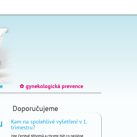
e
gynekologická prevence
_
Doporučujeme
u
Kam na spolehlivé vyšetření v 1.
trimestru?
Jste čerstvě těhotná a chcete být co nejlépe