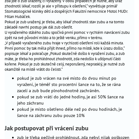
zda jde o zub uražený, či vyražený. V obou případech je nutné, aby úraz
zhodnotil lékař, rozdíl je ale v přístupu k ošetření,“ vysvětluje primář
péče
_
Stomatologické kliniky dětí a dospělých Fakultní nemocnice Motol MUDr.
o
Milan Hubáček.
dítě
Pokud je zub uražený, je třeba, aby lékař zhodnotil stav zubu a na tomto
základě navrhl postup jak dál zub ošetřit.
antikoncepce
_
U vyraženého stálého zubu spočívá první pomoc v rychlém navrácení zubu
zpět na své původní místo a to ještě venku, přímo v terénu.
„V případě vyraženého zubu hraje v rychlosti ošetření roli každá minuta.
gynekologická
_
První pomoc by tak měla přijít ihned, přímo na místě, kde k úrazu došlo,“
prevence
popisuje lékař a pokračuje „Pokud skutečně došlo k vyražení zubu, a zub
máte, je třeba ho prohlédnout zhodnotit, zda nedošlo k uštípnutí části
kořene. Pokud je zub skutečně celý, neporušený, neprasklý, je nutné zub
Péče
okamžitě na místě vrátit do čelisti.“
o
pokud je zub vrácen na své místo do dvou minut po
dítě
vyražení, je téměř sto procentní šance na to, že se rána
zacelí a zub bude plnohodnotně zachráněn.
novorozenecký
pokud se zub vrátí do jedné hodiny, je asi 50% šance na
screening
jeho záchranu
kojení
pokud je místo ošetřeno déle než po dvou hodinách, je
šance na záchranu zubu pouze 10%
očkování
preventivní
Jak postupovat při vrácení zubu
prohlídky
zub je třeba pečlivě prohlédnout, zda nebyl nijak poškozen