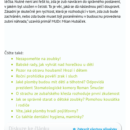
léčba. Nutné není ani řešit to, zda je zub navrácen do správného postavení,
dítěte
v jakém byl uložen v čelisti. To je věc, jaká se dá následnou péčí doupravit.
psychický
Zásadní je skutečně jen rychlost, která je rozhodující v tom, zda zub bude
zachráněn, nebo zda bude muset být poraněnému v budoucnu provedena
vývoj
zubní náhrada,“ uzavírá primář MUDr. Milan Hubáček.
dětí
vývoj
zraku
vývoj
řeči
Čtěte také:
Nezapomeňte na zoubky!
spánek
Babské rady, jak vyhrát nad horečkou u dětí
dítěte
Pozor na otravu houbami! Hrozí i dětem
noční
Roční prohlídka pověří zrak i sluch
pomočování
Jaké plomby budou mít děti a těhotné? Odpovídá
prezident Stomatologické komory Roman Šmucler
plavání
O strachu ze zubařského křesla rozhoduje první zkušenost
s
Jak se správně starat o dětské zoubky? Pomohou kousátka
dětmi
i rodiče
životní
Víte, jaké plomby hradí pojišťovny?
styl
Co takhle dentální hygiena, maminky?
školy
Diskuze ke článku
Zobrazit všechny příspěvky
a
_