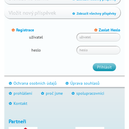
školky
Vložit nový příspěvek
pes
Zobrazit všechny příspěvky
_
equinovarus
Registrace
Zaslat Heslo
_
_
uživatel
heslo
Přihlásit
Ochrana osobních údajů
Úprava souhlasů
_
_
prohlášení
proč jsme
spolupracovníci
_
_
_
Kontakt
_
Partneři