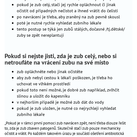
stomatologická
pokud je zub celý, stačí jej rychle opláchnout či jinak
péče
očistit od případných nečistot a ihned vrátit do čelisti
péče
po navrácení je třeba, aby zraněný na zub pevně skousl
poté je nutné rychle vyhledat zubního lékaře
o
tento postup se týká jen zubů stálých, dočasné /tj.dětské/
pokožku
zuby se zpět nereplantují
zdraví
dítěte
nemocné
Pokud si nejste jisti, zda je zub celý, nebo si
dítě
netroufáte na vrácení zubu na své místo
nejčastější
zub opláchněte nebo jinak očistěte
dětská
aby zub nebyl cestou k lékaři poškozen, je třeba ho
onemocnění
uchovat ve vlhkém prostředí
vzácné
pokud toto není možné, je dobré zub například, zvlhčit
slinou a uložit do kapesníku
nemoci
v nejhorším případě je možné zub dát do vody
dětský
pokud je zub uložen, je nutné co nejrychleji vyhledat
diabetes
zubního lékaře
zvýšená
„Pokud je v rámci první pomoci zub navrácen zpět, není třeba dlouze řešit
teplota
to, zda je zub zbaven patogenů. Skutečně stačí zub pouze mechanicky
u
očistit a vrátit. Po každém takovém úrazu je součástí ošetření antibiotická