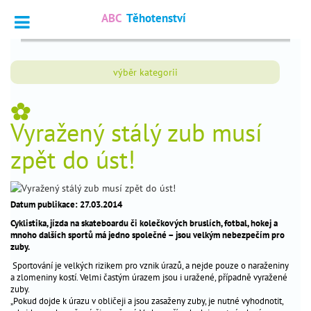
ABC
Těhotenství
Vyhledat
výběr kategorii
Dotazy
_
odborníkům
_
Vyražený stálý zub musí
Výpočet
_
termínu
zpět do úst!
Fórum
_
čtenářů
Datum publikace: 27.03.2014
Cyklistika, jízda na skateboardu či kolečkových bruslích, fotbal, hokej a
nejčtenější
mnoho dalších sportů má jedno společné – jsou velkým nebezpečím pro
zuby.
chci
_
Sportování je velkých rizikem pro vznik úrazů, a nejde pouze o naraženiny
otěhotnět
a zlomeniny kostí. Velmi častým úrazem jsou i uražené, případně vyražené
zuby.
těhotenství
_
„Pokud dojde k úrazu v obličeji a jsou zasaženy zuby, je nutné vyhodnotit,