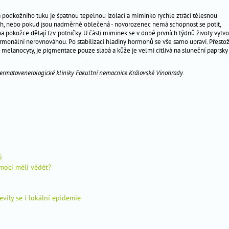
a podkožního tuku je špatnou tepelnou izolací a miminko rychle ztrácí tělesnou
ech, nebo pokud jsou nadměrně oblečená - novorozenec nemá schopnost se potit,
 pokožce dělají tzv. potničky. U části miminek se v době prvních týdnů životy vytvo
ormonální nerovnováhou. Po stabilizaci hladiny hormonů se vše samo upraví. Přesto
lanocyty, je pigmentace pouze slabá a kůže je velmi citlivá na sluneční paprsky
ermatovenerologické kliniky Fakultní nemocnice Královské Vinohrady.
ů
moci měli vědět?
evily se i lokální epidemie