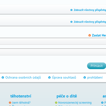
Zobrazit všechny příspěvk
_
Zobrazit všechny příspěvk
_
Zaslat He
_
Přihlásit
Ochrana osobních údajů
Úprava souhlasů
prohlášení
_
_
_
těhotenství
péče o dítě
a
Jsem těhotná?
Novorozenecký screening
P