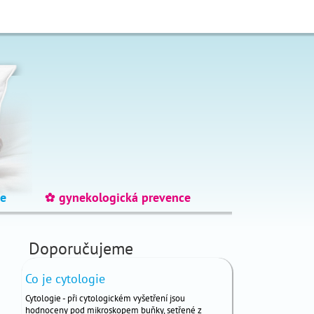
e
gynekologická prevence
_
Doporučujeme
Co je cytologie
Cytologie - při cytologickém vyšetření jsou
hodnoceny pod mikroskopem buňky, setřené z