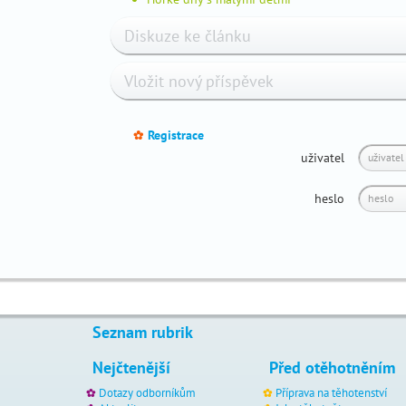
nejčastější
dětská
Diskuze ke článku
onemocnění
vzácné
Vložit nový příspěvek
nemoci
dětský
Registrace
diabetes
_
uživatel
zvýšená
teplota
heslo
u
dítěte
psychický
vývoj
dětí
vývoj
zraku
Seznam rubrik
vývoj
Nejčtenější
Před otěhotněním
řeči
Dotazy odborníkům
Příprava na těhotenství
spánek