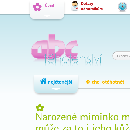
Dotazy
_
Úvod
odborníkům
Vyhledat
Dotazy
_
odborníkům
Výpočet
_
termínu
Fórum
_
čtenářů
nejčtenější
chci otěhotnět
_
nejčtenější
_
Narozené miminko má
chci
_
otěhotnět
může za to i jeho kůž