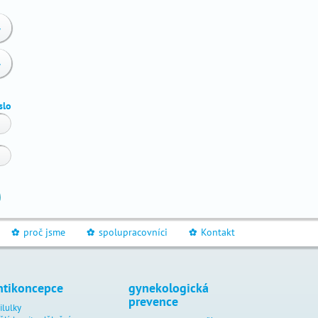
y
y
slo
proč jsme
spolupracovníci
Kontakt
_
_
_
ntikoncepce
gynekologická
prevence
ilulky