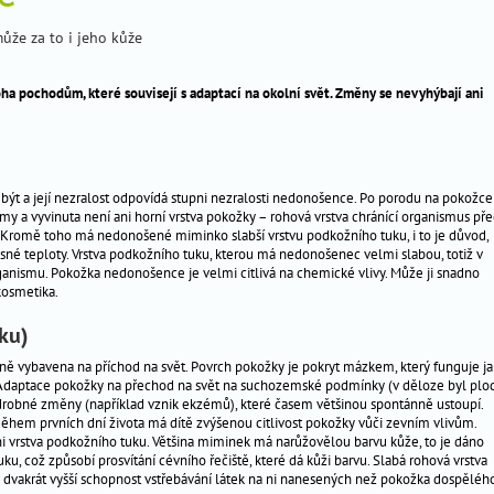
 pochodům, které souvisejí s adaptací na okolní svět. Změny se nevyhýbají ani
ýt a její nezralost odpovídá stupni nezralosti nedonošence. Po porodu na pokožce
smy a vyvinuta není ani horní vrstva pokožky – rohová vrstva chránící organismus př
í. Kromě toho má nedonošené miminko slabší vrstvu podkožního tuku, i to je důvod,
é teploty. Vrstva podkožního tuku, kterou má nedonošenec velmi slabou, totiž v
rganismu. Pokožka nedonošence je velmi citlivá na chemické vlivy. Může ji snadno
kosmetika.
ku)
ně vybavena na příchod na svět. Povrch pokožky je pokryt mázkem, který funguje j
. Adaptace pokožky na přechod na svět na suchozemské podmínky (v děloze byl plo
drobné změny (například vznik ekzémů), které časem většinou spontánně ustoupí.
Během prvních dní života má dítě zvýšenou citlivost pokožky vůči zevním vlivům.
ni vrstva podkožního tuku. Většina miminek má narůžovělou barvu kůže, to je dáno
u, což způsobí prosvítání cévního řečiště, které dá kůži barvu. Slabá rohová vrstva
dvakrát vyšší schopnost vstřebávání látek na ni nanesených než pokožka dospěléh