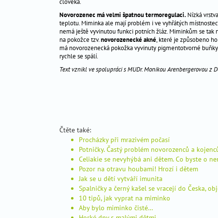
očkování
člověka.
preventivní
Novorozenec má velmi špatnou termoregulaci.
Nízká vrstv
teplotu. Miminka ale mají problém i ve vyhřátých místnost
prohlídky
nemá ještě vyvinutou funkci potních žláz. Miminkům se tak na
stomatologická
na pokožce tzv.
novorozenecké akné
, které je způsobeno h
má novorozenecká pokožka vyvinuty pigmentotvorné buňky me
péče
rychle se spálí.
péče
Text vznikl ve spolupráci s MUDr. Monikou Arenbergerovou z D
o
pokožku
_
nemoc
motýlích
Čtěte také:
křídel
Procházky při mrazivém počasí
-
Potničky. Častý problém novorozenců a kojenc
eb
Celiakie se nevyhýbá ani dětem. Co byste o ne
Pozor na otravu houbami! Hrozí i dětem
zdraví
Jak se u dětí vytváří imunita
dítěte
Spalničky a černý kašel se vracejí do Česka, obj
nemocné
10 tipů, jak vyprat na miminko
Aby bylo miminko čisté…
dítě
Horké dny s malými dětmi