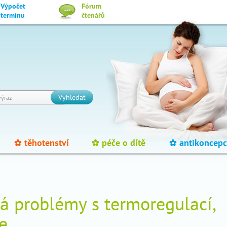
Výpočet
Fórum
termínu
čtenářů
Vyhledat
těhotenství
péče o dítě
antikoncepc
_
_
_
 problémy s termoregulací,
e