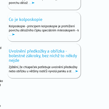
povrchu dělož
...
Co je kolposkopie
Kolposkopie - principem kolposkopie je prohlížení
povrchu děložního čípku speciálním mikroskopem - k
...
ed
Uvolnění předkožky a obřízka -
bolestné zákroky, bez nichž to někdy
nejde
Zjištění, že chlapeček potřebuje uvolnění předkožky
nebo obřízku u většiny rodičů vyvolá paniku a st
...
ako
d
o