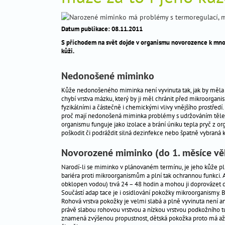
těhotenství
_
Datum publikace: 08.11.2011
péče
_
S příchodem na svět dojde v organismu novorozence k mnoha
o
kůži.
dítě
Nedonošené miminko
antikoncepce
_
Kůže nedonošeného miminka není vyvinuta tak, jak by měla b
chybí vrstva mázku, který by ji měl chránit před mikroorgani
gynekologická
_
fyzikálními a částečně i chemickými vlivy vnějšího prostřed
prevence
proč mají nedonošená miminka problémy s udržováním tělesn
organismu funguje jako izolace a brání úniku tepla pryč z o
poškodit či podráždit silná dezinfekce nebo špatně vybraná 
Péče
Novorozené miminko (do 1. měsíce vě
o
Narodí-li se miminko v plánovaném termínu, je jeho kůže pl
dítě
bariéra proti mikroorganismům a plní tak ochrannou funkci
obklopen vodou) trvá 24 – 48 hodin a mohou ji doprovázet 
novorozenecký
Součástí adap tace je i osidlování pokožky mikroorganismy. 
screening
Rohová vrstva pokožky je velmi slabá a plně vyvinuta není a
právě slabou rohovou vrstvou a nízkou vrstvou podkožního tuk
kojení
znamená zvýšenou propustnost, dětská pokožka proto má až 