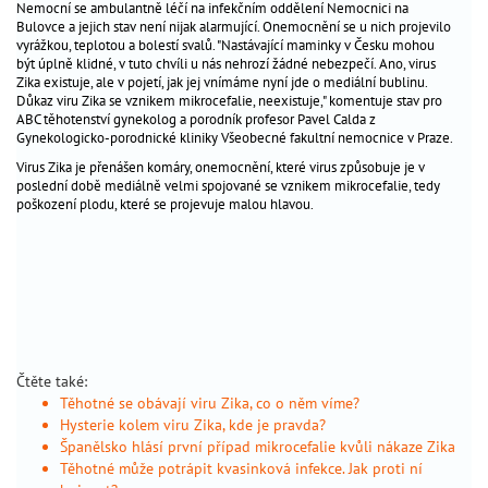
Nemocní se ambulantně léčí na infekčním oddělení Nemocnici na
péče
_
Bulovce a jejich stav není nijak alarmující. Onemocnění se u nich projevilo
o
vyrážkou, teplotou a bolestí svalů. "Nastávající maminky v Česku mohou
být úplně klidné, v tuto chvíli u nás nehrozí žádné nebezpečí. Ano, virus
dítě
Zika existuje, ale v pojetí, jak jej vnímáme nyní jde o mediální bublinu.
Důkaz viru Zika se vznikem mikrocefalie, neexistuje," komentuje stav pro
antikoncepce
_
ABC těhotenství gynekolog a porodník profesor Pavel Calda z
Gynekologicko-porodnické kliniky Všeobecné fakultní nemocnice v Praze.
gynekologická
_
Virus Zika je přenášen komáry, onemocnění, které virus způsobuje je v
prevence
poslední době mediálně velmi spojované se vznikem mikrocefalie, tedy
poškození plodu, které se projevuje malou hlavou.
Těhotenství
jsem
těhotná?
výpočet
termínů
životospráva
Čtěte také:
Těhotné se obávají viru Zika, co o něm víme?
seznam
Hysterie kolem viru Zika, kde je pravda?
porodnic
Španělsko hlásí první případ mikrocefalie kvůli nákaze Zika
sledování
Těhotné může potrápit kvasinková infekce. Jak proti ní
v