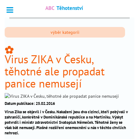
ABC
Těhotenství
Vyhledat
výběr kategorii
Dotazy
_
odborníkům
_
Virus ZIKA v Česku,
Výpočet
_
termínu
těhotné ale propadat
Fórum
_
panice nemusejí
čtenářů
nejčtenější
Datum publikace: 25.02.2016
Virus Zika se objevil i v Česku. Nakažení jsou dva cizinci, kteří pobývali v
chci
_
zahraničí, konkrétně v Dominikánské republice a na Martiniku. Výskyt
otěhotnět
potvrdil i ministr zdravotnictví Svatopluk Němeček. Těhotné ženy se
však bát nemusejí. Plošné rozšíření onemocnění u nás v těchto chvílích
těhotenství
nehrozí.
_