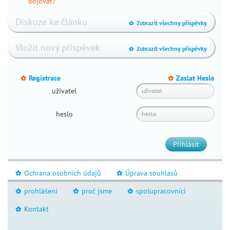
bojovat?
těhotenství
Diskuze ke článku
screening
Zobrazit všechny příspěvky
_
v
Vložit nový příspěvek
těhotenství
Zobrazit všechny příspěvky
_
související
pojmy
Registrace
Zaslat Heslo
_
_
nejčastější
uživatel
potíže
nejčastější
heslo
vrozené
vývojové
Přihlásit
vady
plodu
infekční
Ochrana osobních údajů
Úprava souhlasů
_
_
nemoci
prohlášení
proč jsme
spolupracovníci
_
_
_
poševní
výtoky
Kontakt
_
torch