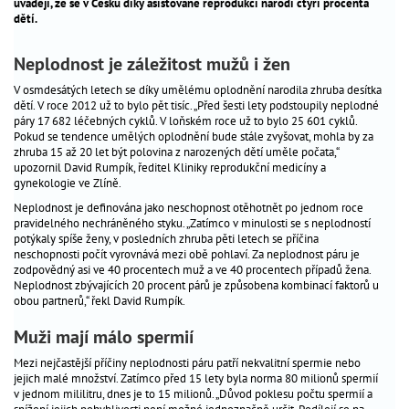
uvádějí, že se v Česku díky asistované reprodukci narodí čtyři procenta
péče
dětí.
_
o
dítě
Neplodnost je záležitost mužů i žen
V osmdesátých letech se díky umělému oplodnění narodila zhruba desítka
antikoncepce
_
dětí. V roce 2012 už to bylo pět tisíc. „Před šesti lety podstoupily neplodné
páry 17 682 léčebných cyklů. V loňském roce už to bylo 25 601 cyklů.
gynekologická
_
Pokud se tendence umělých oplodnění bude stále zvyšovat, mohla by za
prevence
zhruba 15 až 20 let být polovina z narozených dětí uměle počata,“
upozornil David Rumpík, ředitel Kliniky reprodukční medicíny a
gynekologie ve Zlíně.
Nejčtenější
Neplodnost je definována jako neschopnost otěhotnět po jednom roce
pravidelného nechráněného styku. „Zatímco v minulosti se s neplodností
dotazy
potýkaly spíše ženy, v posledních zhruba pěti letech se příčina
odborníkům
neschopnosti počít vyrovnává mezi obě pohlaví. Za neplodnost páru je
zodpovědný asi ve 40 procentech muž a ve 40 procentech případů žena.
aktuality
Neplodnost zbývajících 20 procent párů je způsobena kombinací faktorů u
hitparáda
obou partnerů,“ řekl David Rumpík.
jmen
Muži mají málo spermií
problémy
s
Mezi nejčastější příčiny neplodnosti páru patří nekvalitní spermie nebo
jejich malé množství. Zatímco před 15 lety byla norma 80 milionů spermií
otěhotněním
v jednom mililitru, dnes je to 15 milionů. „Důvod poklesu počtu spermií a