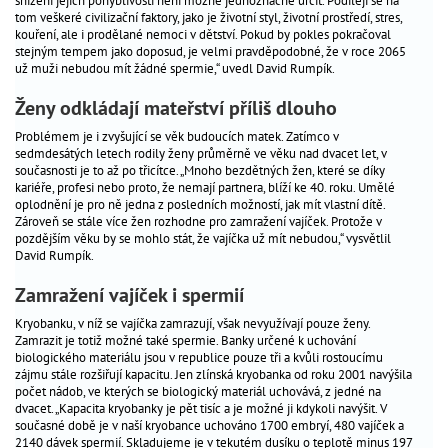
snížení jejich pohyblivosti není možné jednoznačně určit. Podílejí se na
_
tom veškeré civilizační faktory, jako je životní styl, životní prostředí, stres,
co
kouření, ale i prodělané nemoci v dětství. Pokud by pokles pokračoval
byste
stejným tempem jako doposud, je velmi pravděpodobné, že v roce 2065
už muži nebudou mít žádné spermie,“ uvedl David Rumpík.
měli
vědět
Ženy odkládají mateřství příliš dlouho
_
Problémem je i zvyšující se věk budoucích matek. Zatímco v
příčiny
sedmdesátých letech rodily ženy průměrně ve věku nad dvacet let, v
neplodnosti
současnosti je to až po třicítce. „Mnoho bezdětných žen, které se díky
kariéře, profesi nebo proto, že nemají partnera, blíží ke 40. roku. Umělé
_
oplodnění je pro ně jedna z posledních možností, jak mít vlastní dítě.
léčba
Zároveň se stále více žen rozhodne pro zamražení vajíček. Protože v
neplodnosti
pozdějším věku by se mohlo stát, že vajíčka už mít nebudou,“ vysvětlil
David Rumpík.
výpočet
Zamražení vajíček i spermií
termínů
výživa
Kryobanku, v níž se vajíčka zamrazují, však nevyužívají pouze ženy.
Zamrazit je totiž možné také spermie. Banky určené k uchování
v
biologického materiálu jsou v republice pouze tři a kvůli rostoucímu
těhotenství
zájmu stále rozšiřují kapacitu. Jen zlínská kryobanka od roku 2001 navýšila
počet nádob, ve kterých se biologický materiál uchovává, z jedné na
chronická
dvacet. „Kapacita kryobanky je pět tisíc a je možné ji kdykoli navýšit. V
onemocnění
současné době je v naší kryobance uchováno 1700 embryí, 480 vajíček a
a
2140 dávek spermií. Skladujeme je v tekutém dusíku o teplotě minus 197