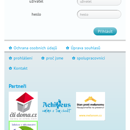
uživatel
tátův
blog
heslo
4
máma
babské
Přihlásit
rady
první
Ochrana osobních údajů
Úprava souhlasů
_
_
pomoc
pomoc
prohlášení
proč jsme
spolupracovníci
_
_
_
v
Kontakt
_
mateřství
Partneři