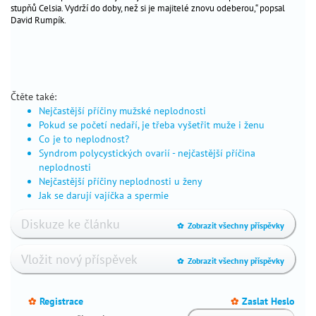
stupňů Celsia. Vydrží do doby, než si je majitelé znovu odeberou,“ popsal
těhotenství
David Rumpík.
náhradní
mateřství
životní
styl
sex
Čtěte také:
Nejčastější příčiny mužské neplodnosti
a
Pokud se početí nedaří, je třeba vyšetřit muže i ženu
vztahy
Co je to neplodnost?
fórum
Syndrom polycystických ovarií - nejčastější příčina
čtenářů
neplodnosti
skutečné
Nejčastější příčiny neplodnosti u ženy
Jak se darují vajíčka a spermie
příběhy
důležité
Diskuze ke článku
Zobrazit všechny příspěvky
_
kontakty
na
Vložit nový příspěvek
Zobrazit všechny příspěvky
_
co
se
nás
Registrace
Zaslat Heslo
_
_
ptáte