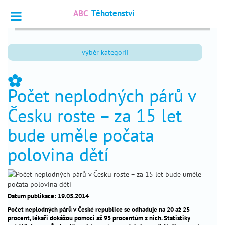
ABC
Těhotenství
Vyhledat
výběr kategorii
Dotazy
_
odborníkům
_
Počet neplodných párů v
Výpočet
_
termínu
Česku roste – za 15 let
Fórum
_
bude uměle počata
čtenářů
polovina dětí
nejčtenější
chci
_
otěhotnět
Datum publikace: 19.05.2014
Počet neplodných párů v České republice se odhaduje na 20 až 25
těhotenství
_
procent, lékaři dokážou pomoci až 95 procentům z nich. Statistiky