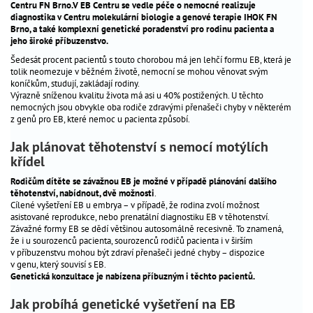
Centru FN Brno.V EB Centru se vedle péče o nemocné realizuje
péče
_
diagnostika v Centru molekulární biologie a genové terapie IHOK FN
o
Brno, a také komplexní genetické poradenství pro rodinu pacienta a
jeho široké příbuzenstvo.
dítě
Šedesát procent pacientů s touto chorobou má jen lehčí formu EB, která je
antikoncepce
_
tolik neomezuje v běžném životě, nemocní se mohou věnovat svým
koníčkům, studují, zakládají rodiny.
Výrazně sníženou kvalitu života má asi u 40% postižených. U těchto
gynekologická
_
nemocných jsou obvykle oba rodiče zdravými přenašeči chyby v některém
prevence
z genů pro EB, které nemoc u pacienta způsobí.
Jak plánovat těhotenství s nemocí motýlích
Nejčtenější
křídel
dotazy
Rodičům dítěte se závažnou EB je možné v případě plánování dalšího
odborníkům
těhotenství, nabídnout, dvě možnosti
.
Cílené vyšetření EB u embrya – v případě, že rodina zvolí možnost
aktuality
asistované reprodukce, nebo prenatální diagnostiku EB v těhotenství.
hitparáda
Závažné formy EB se dědí většinou autosomálně recesivně. To znamená,
že i u sourozenců pacienta, sourozenců rodičů pacienta i v širším
jmen
v příbuzenstvu mohou být zdraví přenašeči jedné chyby – dispozice
problémy
v genu, který souvisí s EB.
Genetická konzultace je nabízena příbuzným i těchto pacientů.
s
otěhotněním
Jak probíhá genetické vyšetření na EB
výpočet