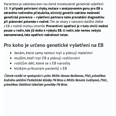
Pacientovi je odebrána krev na cílené molekulárně genetické vyšetření
termínů
EB.
V případě potvrzení chyby, mutace v analyzovaném genu pro EB u
výživa
zdravého rodinného příslušníka, klinický genetik nabídne možnosti
genetické prevence – vyšetření partnera nebo prenatální diagnostiku
v
při plánování potomka v rodině.
Tím se obavy z narození dalšího dítěte
těhotenství
s EB v rodině mohou zmenšit.
Preventivní opatření je v tuto chvíli možné
chronická
pouze u rodin, kde již došlo k výskytu EB. U rodin, kde nemoc nebyla
zaznamenaná, tato opatření nabídnout nelze.
onemocnění
a
Pro koho je určeno genetické vyšetření na EB
těhotenství
ženám, které samy nemocí trpí a plánují mateřství
náhradní
mužům, kteří trpí EB a plánují rodičovství
mateřství
rodičům dětí, které se s EB narodily
životní
blízkým príbuzným pacientů s EB
styl
Č
lánek vznikl ve spolupráci s
prim. MUDr. Hanou Bučkovou, PhD, primářkou
sex
Kožního oddělní Pediatrické kliniky FN Brno a MUDr. Renata Gaillyová, PhD.,
primářkou Oddělení lékařské genetiky FN Brno.
a
vztahy
fórum
čtenářů
skutečné