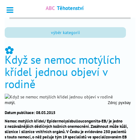
ABC
Těhotenství
Vyhledat
výběr kategorii
Dotazy
_
odborníkům
_
Když se nemoc motýlích
Výpočet
_
termínu
křídel jednou objeví v
Fórum
_
rodině
čtenářů
nejčtenější
motýl.
Zdroj: pyxbay
Datum publikace: 08.03.2015
chci
_
Nemoc motýlích křídel/ Epidermolysisbulloucongenita-EB/ je jedno
otěhotnět
z nezávažnějších dědičných kožních onemocnění. Zasáhnout může kůži,
sliznice i sliznice vnitřních orgánů. V Česku je evidováno 250 pacientů
těhotenství
_
s touto nemocí, o něž pečuje tým 19 specialistů ve specializovaném EB