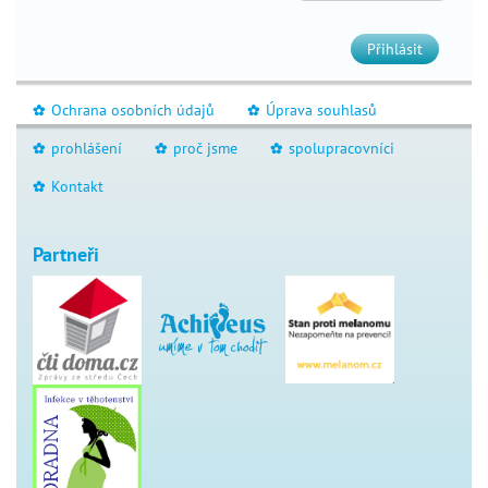
Přihlásit
Ochrana osobních údajů
Úprava souhlasů
_
_
prohlášení
proč jsme
spolupracovníci
_
_
_
Kontakt
_
Partneři