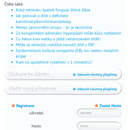
příběhy
Čtěte také:
důležité
Když miminku špatně funguje štítná žláza
kontakty
Jak pečovat o dítě s deficitem
karnitinacylkarnitintranslokázy
na
Nemoc javorového sirupu – to je leucinóza
co
Za kongenitální adrenální hyperplazii může kůra nadledvin
se
Co řekne krev matky o ještě nenarozeném dítěti
nás
Může se zdravým rodičům narodit dítě s EB?
ptáte
Epidermolysis bullosa congenita (EB), tzv. nemoc motýlích
tátův
křídel
Kam na spolehlivé vyšetření v 1. trimestru?
blog
4
máma
Diskuze ke článku
Zobrazit všechny příspěvky
_
babské
rady
Vložit nový příspěvek
Zobrazit všechny příspěvky
_
první
pomoc
Registrace
Zaslat Heslo
_
_
pomoc
uživatel
v
mateřství
heslo