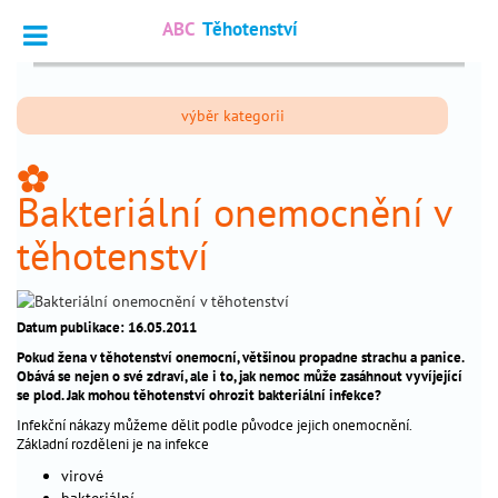
ABC
Těhotenství
Vyhledat
výběr kategorii
Dotazy
_
odborníkům
_
Bakteriální onemocnění v
Výpočet
_
termínu
těhotenství
Fórum
_
čtenářů
Datum publikace: 16.05.2011
Pokud žena v těhotenství onemocní, většinou propadne strachu a panice.
nejčtenější
Obává se nejen o své zdraví, ale i to, jak nemoc může zasáhnout vyvíjející
se plod. Jak mohou těhotenství ohrozit bakteriální infekce?
chci
_
Infekční nákazy můžeme dělit podle původce jejich onemocnění.
otěhotnět
Základní rozděleni je na infekce
virové
těhotenství
_
bakteriální