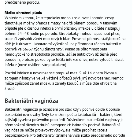
infekce
předčasného porodu.
v
Riziko ohrožení plodu
těhotenství
Vzhledem k tomu, že streptokoky mohou osidlovat i porodní cesty
těhotenská
těhotné, je možný přenos z matky na dítě během porodu. V takovém
případě jde o časnou infekci a první příznaky infekce u dítěte nastupují
cukrovka
během 24 - 48 hodin po porodu. Streptokoky mohou napadnout plíce,
léky
srdce či způsobit zánět mozkových blan. Prevencí přenosu stafylokoků na
dítě je kultivace - laboratorní vyšetření - na přítomnost těchto bakterií v
v
pochvě ve 36.-37. týdnu těhotenství. Pokud se přítomnost beta
těhotenství
hemolytického streptokoka prokáže, léčí se antibiotiky až těsně před
jóga
porodem, protože pokud by se léčila infekce dříve, nelze vyloučil návrat
infekce (nové osídlení streptokokem)
v
těhotenství
Pozdní infekce u novorozence propuká mezi 5. až 14. dnem života a
zdrojem nákazy ve velké většině případů bývá jiný novorozenec. Nemoc
život
může způsobit zánět mozku a záněty kloubů a může dítě ohrozit na
před
životě.
narozením
Bakteriální vaginóza
příprava
na
Bakteriální vaginóza je označení pro stav, kdy v pochvě dojde k poruše
bakteriální rovnováhy. Tedy ke snížení počtu laktobacilů – bakterií, které
porod
zajišťují kyselost poševního prostředí. Důsledkem bakteriální vaginózy je
porod
přemnožení různých druhů patogenních bakterií v pochvě. Bakteriální
vaginóza se může projevovat výtoky, ale může probíhat i zcela
dvojčata
bezpříznakově. Pro těhotenství znamená vyšší riziko předčasného porodu