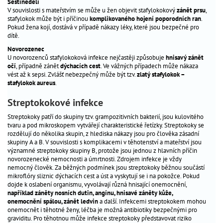
Šestinedělí
těhotenství
V souvislosti s mateřstvím se může u žen objevit stafylokokový
zánět prsu
,
stafylokok může být i příčinou
komplikovaného hojení poporodních ran
.
screening
Pokud žena kojí, dostává v případě nákazy léky, které jsou bezpečné pro
v
dítě.
těhotenství
Novorozenec
U novorozenců stafylokoková infekce nejčastěji způsobuje
hnisavý zánět
související
očí
, případně zánět
dýchacích cest
. Ve vážných případech může nákaza
pojmy
vést až k sepsi. Zvlášť nebezpečný může být tzv.
zlatý stafylokok –
nejčastější
stafylokok aureus
.
potíže
Streptokokové infekce
nejčastější
Streptokoky patří do skupiny tzv. grampozitivních bakterií, jsou kulovitého
vrozené
tvaru a pod mikroskopem vytvářejí charakteristické řetízky. Streptokoky se
vývojové
rozdělují do několika skupin, z hlediska nákazy jsou pro člověka zásadní
vady
skupiny A a B. V souvislosti s komplikacemi v těhotenství a mateřství jsou
významné streptokoky skupiny B, protože jsou jednou z hlavních příčin
plodu
novorozenecké nemocnosti a úmrtnosti. Zdrojem infekce je vždy
infekční
nemocný člověk. Za běžných podmínek jsou streptokoky běžnou součástí
nemoci
mikroflóry sliznic dýchacích cest a úst a vyskytují se i na pokožce. Pokud
dojde k oslabení organismu, vyvolávají různá hnisající onemocnění,
poševní
například záněty nosních dutin, angínu, hnisavé záněty kůže,
výtoky
onemocnění spálou, zánět ledvin
a další. Infekcemi streptokokem mohou
onemocnět i těhotné ženy, léčba je možná antibiotiky bezpečnými pro
torch
graviditu. Pro těhotnou může infekce streptokoky představovat riziko