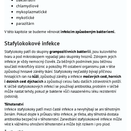
chlamydiové
péče
_
mykoplazmatické
o
mykotické
dítě
parazitárn
antikoncepce
_
V této kapitole se budeme věnovat
infekcím způsobeným bakteriemi.
gynekologická
_
Stafylokokové infekce
prevence
Stafylokoky patří do skupiny
grampozitivních bakteriií
, jsou kulovitého
tvaru a pod mikroskopem vypadají jako skupinky hroznů. Zdrojem jejich
infekce je vždy nemocný člověk. Za běžných podmínek jsou běžnou
Těhotenství
součástí mikroflóry sliznic a pokožky. Při oslabení organismu pak v těle
způsobují hnisavé záněty tkání. Stafylokoky nejčastěji bývají příčinou
jsem
hnisajících ran na
kůži
, způsobují záněty a infekce
močových cest, horních
těhotná?
i dolních cest dýchacích
a způsobují celou řadu dalších zdravotních potíží.
K léčbě stafylokokových infekcí se používají antibiotika, problém v léčbě
výpočet
může nastat tehdy, pokud je bakterie vůči nasazenému léku rezistentní
termínů
(odolná).
životospráva
Těhotenství
seznam
Infekce stafylokoky patří mezi časté infekce a nevyhýbají se ani těhotným
ženám. Pokud dojde k průkazu této infekce, je třeba, aby těhotná dostala
porodnic
antibiotika bezpečná v těhotenství. Zanedbání stafylokokové infekce může
sledování
vést k vážnému ohrožení těhotenství a může být rizikem i pro plod.
v