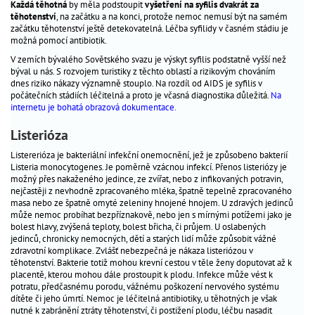
Každá těhotná
by měla podstoupit
vyšetření na syfilis dvakrát za
těhotenství
, na začátku a na konci, protože nemoc nemusí být na samém
začátku těhotenství ještě detekovatelná. Léčba syfilidy v časném stádiu je
možná pomocí antibiotik.
V zemích bývalého Sovětského svazu je výskyt syfilis podstatně vyšší než
býval u nás. S rozvojem turistiky z těchto oblastí a rizikovým chováním
dnes riziko nákazy významně stouplo. Na rozdíl od AIDS je syfilis v
počátečních stádiích léčitelná a proto je včasná diagnostika důležitá.
Na
internetu je bohatá obrazová dokumentace.
Listerióza
Listererióza je bakteriální infekční onemocnění, jež je způsobeno bakterií
Listeria monocytogenes. Je poměrně vzácnou infekcí. Přenos listeriózy je
možný přes nakaženého jedince, ze zvířat, nebo z infikovaných potravin,
nejčastěji z nevhodně zpracovaného mléka, špatně tepelně zpracovaného
masa nebo ze špatně omyté zeleniny hnojené hnojem. U zdravých jedinců
může nemoc probíhat bezpříznakově, nebo jen s mírnými potížemi jako je
bolest hlavy, zvýšená teploty, bolest břicha, či průjem. U oslabených
jedinců, chronicky nemocných, dětí a starých lidí může způsobit vážné
zdravotní komplikace. Zvlášť nebezpečná je nákaza listeriózou v
těhotenství. Bakterie totiž mohou krevní cestou v těle ženy doputovat až k
placentě, kterou mohou dále prostoupit k plodu. Infekce může vést k
potratu, předčasnému porodu, vážnému poškození nervového systému
dítěte či jeho úmrtí. Nemoc je léčitelná antibiotiky, u těhotných je však
nutné k zabránění ztráty těhotenství, či postižení plodu, léčbu nasadit