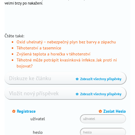
velmi brzy po nakažení.
Čtěte také:
Oxid uhelnatý – nebezpečný plyn bez barvy a zápachu
Těhotenství a tasemnice
Zvýšená teplota a horečka v těhotenství
Těhotné může potrápit kvasinková infekce. Jak proti ní
bojovat?
Diskuze ke článku
Zobrazit všechny příspěvky
_
Vložit nový příspěvek
Zobrazit všechny příspěvky
_
Registrace
Zaslat Heslo
_
_
uživatel
heslo