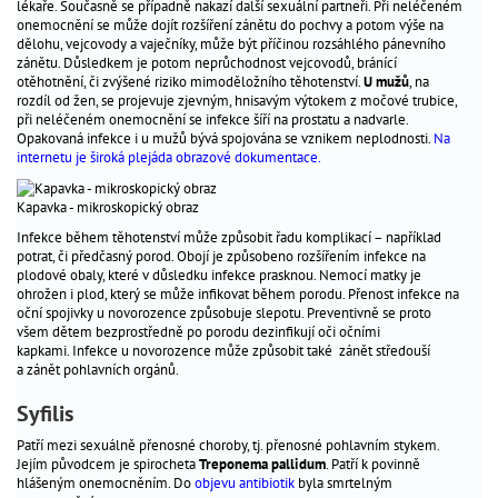
lékaře. Současně se případně nakazí další sexuální partneři. Při neléčeném
onemocnění se může dojít rozšíření zánětu do pochvy a potom výše na
dělohu, vejcovody a vaječníky, může být příčinou rozsáhlého pánevního
zánětu. Důsledkem je potom neprůchodnost vejcovodů, bránící
otěhotnění, či zvýšené riziko mimoděložního těhotenství.
U mužů
, na
rozdíl od žen, se projevuje zjevným, hnisavým výtokem z močové trubice,
při neléčeném onemocnění se infekce šíří na prostatu a nadvarle.
Opakovaná infekce i u mužů bývá spojována se vznikem neplodnosti.
Na
internetu je široká plejáda obrazové dokumentace.
Kapavka - mikroskopický obraz
Infekce během těhotenství může způsobit řadu komplikací – například
potrat, či předčasný porod. Obojí je způsobeno rozšířením infekce na
plodové obaly, které v důsledku infekce prasknou. Nemocí matky je
ohrožen i plod, který se může infikovat během porodu. Přenost infekce na
oční spojivky u novorozence způsobuje slepotu. Preventivně se proto
všem dětem bezprostředně po porodu dezinfikují oči očními
kapkami. Infekce u novorozence může způsobit také zánět středouší
a zánět pohlavních orgánů.
Syfilis
Patří mezi sexuálně přenosné choroby, tj. přenosné pohlavním stykem.
Jejím původcem je spirocheta
Treponema pallidum
. Patří k povinně
hlášeným onemocněním. Do
objevu antibiotik
byla smrtelným