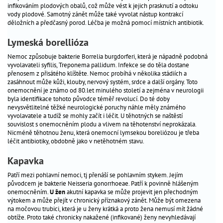
vrozené
infikováním plodových obalů, což může vést k jejich prasknutí a odtoku
vody plodové. Samotný zánět může také vyvolat nástup kontrakcí
vady
děložních a předčasný porod. Léčba je možná pomocí místních antibiotik.
kojení
Lymeská borellióza
šestinedělí
a
Nemoc způsobuje bakterie Borrelia burgdorferi, která je nápadně podobná
vyvolavateli syfilis, Treponema pallidum. Infekce se do těla dostane
doba
přenosem z přisátého klíštěte. Nemoc probíhá v několika stádiích a
po
zasáhnout může kůži, klouby, nervový systém, srdce a další orgány. Toto
porodu
onemocnění je známo od 80.let minulého století a zejména v neurologii
byla identifikace tohoto původce téměř revolucí. Do té doby
postava
nevysvětlitelné těžké neurologické poruchy náhle měly známého
po
vyvolavatele a tudíž se mohly začít i léčit. U těhotných se naštěstí
těhotenství
souvislost s onemocněním plodu a vlivem na těhotenství neprokázala.
Nicméně těhotnou ženu, která onemocní lymsekou boreliózou je třeba
a
léčit antibiotiky, obdobně jako v netěhotném stavu.
porodu
Kapavka
Patří mezi pohlavní nemoci, tj přenáší se pohlavním stykem. Jejím
původcem je bakterie Neisseria gonorrhoeae. Patří k povinně hlášeným
onemocněním.
U žen
akutní kapavka se může projevit jen přechodným
výtokem a může přejít v chronický příznakový zánět. Může být omezena
na močovou trubici, která je u ženy krátká a proto žena nemusí mít žádné
obtíže. Proto také chronicky nakažené (infikované) ženy nevyhledávají