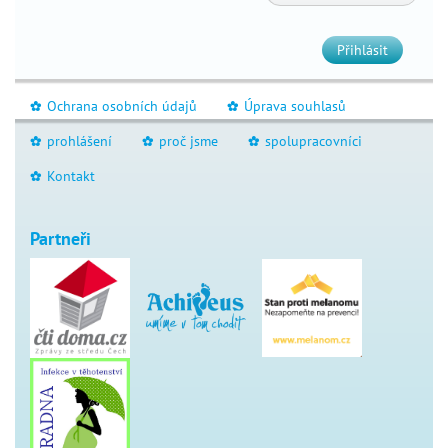
Přihlásit
Ochrana osobních údajů
Úprava souhlasů
_
_
prohlášení
proč jsme
spolupracovníci
_
_
_
Kontakt
_
Partneři