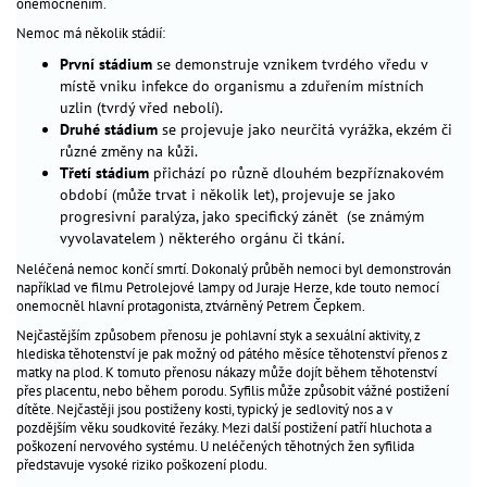
onemocněním.
Nemoc má několik stádií:
První stádium
se demonstruje vznikem tvrdého vředu v
místě vniku infekce do organismu a zduřením místních
uzlin (tvrdý vřed nebolí).
Druhé stádium
se projevuje jako neurčitá vyrážka, ekzém či
různé změny na kůži.
Třetí stádium
přichází po různě dlouhém bezpříznakovém
období (může trvat i několik let), projevuje se jako
progresivní paralýza, jako specifický zánět (se známým
vyvolavatelem ) některého orgánu či tkání.
Neléčená nemoc končí smrtí. Dokonalý průběh nemoci byl demonstrován
například ve filmu Petrolejové lampy od Juraje Herze, kde touto nemocí
onemocněl hlavní protagonista, ztvárněný Petrem Čepkem.
Nejčastějším způsobem přenosu je pohlavní styk a sexuální aktivity, z
hlediska těhotenství je pak možný od pátého měsíce těhotenství přenos z
matky na plod. K tomuto přenosu nákazy může dojít během těhotenství
přes placentu, nebo během porodu. Syfilis může způsobit vážné postižení
dítěte. Nejčastěji jsou postiženy kosti, typický je sedlovitý nos a v
pozdějším věku soudkovité řezáky. Mezi další postižení patří hluchota a
poškození nervového systému. U neléčených těhotných žen syfilida
představuje vysoké riziko poškození plodu.