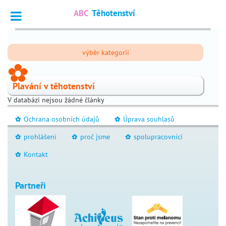
ABC
Těhotenství
Vyhledat
výběr kategorii
Dotazy
_
_
odborníkům
Plavání v těhotenství
Výpočet
_
V databázi nejsou žádné články
termínu
Ochrana osobních údajů
Úprava souhlasů
_
_
Fórum
_
čtenářů
prohlášení
proč jsme
spolupracovníci
_
_
_
Kontakt
_
nejčtenější
Partneři
chci
_
otěhotnět
těhotenství
_